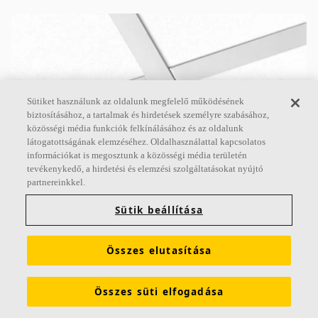
Sütiket használunk az oldalunk megfelelő működésének
biztosításához, a tartalmak és hirdetések személyre szabásához,
közösségi média funkciók felkínálásához és az oldalunk
látogatottságának elemzéséhez. Oldalhasználattal kapcsolatos
információkat is megosztunk a közösségi média területén
Ecophon Master™ A
tevékenykedő, a hirdetési és elemzési szolgáltatásokat nyújtó
partnereinkkel.
Az Ecophon Master™ A látható rácsrendszerű.
Minden egyes lap könnyen leszerelhető. Alkalmas
Sütik beállítása
nyitott terű irodákba vagy más olyan helyiségekbe,
ahol szigorú
Összes elutasítása
A abszorpciós osztály
Alapozóval kezelt élek
Összes süti elfogadása
Nagy formátumban készül és könnyen leszerelhető