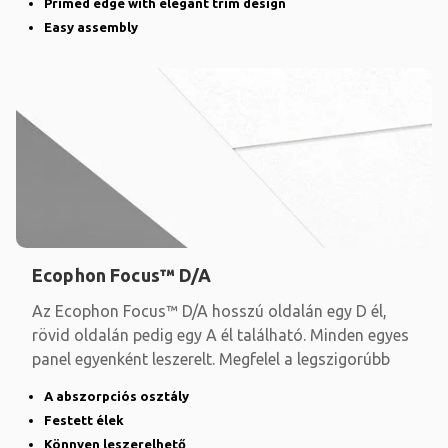
Primed edge with elegant trim design
Easy assembly
Ecophon Focus™ D/A
Az Ecophon Focus™ D/A hosszú oldalán egy D él,
rövid oldalán pedig egy A él található. Minden egyes
panel egyenként leszerelt. Megfelel a legszigorúbb
A abszorpciós osztály
Festett élek
Könnyen leszerelhető