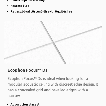
C abszorpciós osztály
Festett élek
Ragasztóval történő direkt rögzítéshez
Ecophon Focus™ Ds
Ecophon Focus™ Ds is ideal when looking for a
modular acoustic ceiling with discreet edge design. It
has a concealed grid and bevelled edges with a
narrow
Absorption class A