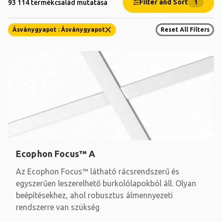
Filter and Sort
93 114 termékcsalád mutatása
1
Ásványgyapot : Ásványgyapot
Reset All Filters
Ecophon Focus™ A
Az Ecophon Focus™ látható rácsrendszerű és
egyszerűen leszerelhető burkolólapokból áll. Olyan
beépítésekhez, ahol robusztus álmennyezeti
rendszerre van szükség