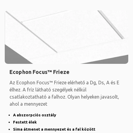
Ecophon Focus™ Frieze
Az Ecophon Focus™ Frieze elérhető a Dg, Ds, A és E
élhez. A fríz látható szegélyek nélkül
csatlakoztatható a falhoz. Olyan helyeken javasolt,
ahol a mennyezet
A abszorpciós osztály
Festett élek
Sima átmenet a mennyezet és a fal között