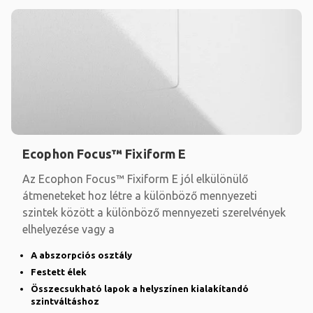
Ecophon Focus™ Fixiform E
Az Ecophon Focus™ Fixiform E jól elkülönülő
átmeneteket hoz létre a különböző mennyezeti
szintek között a különböző mennyezeti szerelvények
elhelyezése vagy a
A abszorpciós osztály
Festett élek
Összecsukható lapok a helyszínen kialakítandó
szintváltáshoz