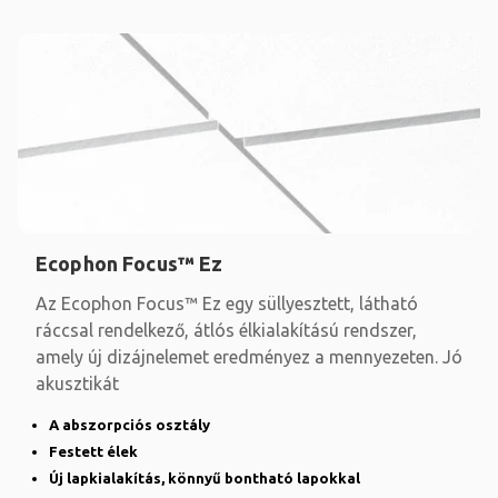
Ecophon Focus™ Ez
Az Ecophon Focus™ Ez egy süllyesztett, látható
ráccsal rendelkező, átlós élkialakítású rendszer,
amely új dizájnelemet eredményez a mennyezeten. Jó
akusztikát
A abszorpciós osztály
Festett élek
Új lapkialakítás, könnyű bontható lapokkal