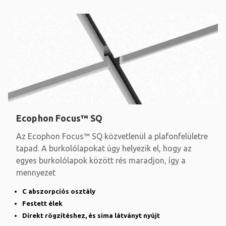
Ecophon Focus™ SQ
Az Ecophon Focus™ SQ közvetlenül a plafonfelületre
tapad. A burkolólapokat úgy helyezik el, hogy az
egyes burkolólapok között rés maradjon, így a
mennyezet
C abszorpciós osztály
Festett élek
Direkt rögzítéshez, és sima látványt nyújt