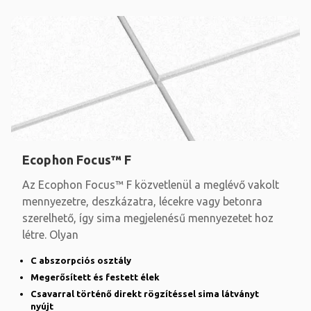
Ecophon Focus™ F
Az Ecophon Focus™ F közvetlenül a meglévő vakolt
mennyezetre, deszkázatra, lécekre vagy betonra
szerelhető, így sima megjelenésű mennyezetet hoz
létre. Olyan
C abszorpciós osztály
Megerősített és festett élek
Csavarral történő direkt rögzítéssel sima látványt
nyújt