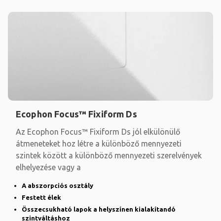
Ecophon Focus™ Fixiform Ds
Az Ecophon Focus™ Fixiform Ds jól elkülönülő
átmeneteket hoz létre a különböző mennyezeti
szintek között a különböző mennyezeti szerelvények
elhelyezése vagy a
A abszorpciós osztály
Festett élek
Összecsukható lapok a helyszínen kialakítandó
szintváltáshoz