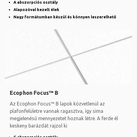
A abszorpciós osztály
Alapozóval kezelt élek
Nagy formátumban készül és könnyen leszerelhető
Ecophon Focus™ B
Az Ecophon Focus™ B lapok közvetlenül az
plafonfelületre vannak ragasztva, így sima
megjelenésű mennyezetet hoznak létre. A ferde él
keskeny barázdát rajzol ki