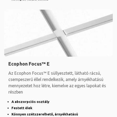
Ecophon Focus™ E
Az Ecophon Focus™ E süllyesztett, látható rácsú,
csempeszerű éllel rendelkezik, amely árnyékhatású
mennyezetet hoz létre, kiemelve az egyes lapokat és
részben
A abszorpciós osztály
Festett élek
Könnyen szétszerelhető, árnyékhatású