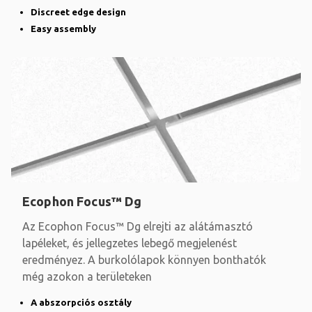
Discreet edge design
Easy assembly
Ecophon Focus™ Dg
Az Ecophon Focus™ Dg elrejti az alátámasztó
lapéleket, és jellegzetes lebegő megjelenést
eredményez. A burkolólapok könnyen bonthatók
még azokon a területeken
A abszorpciós osztály