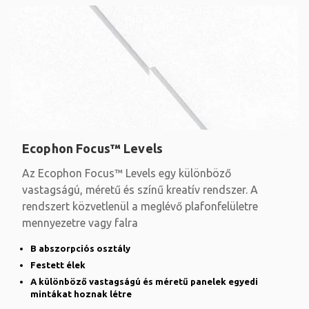
Ecophon Focus™ Levels
Az Ecophon Focus™ Levels egy különböző
vastagságú, méretű és színű kreatív rendszer. A
rendszert közvetlenül a meglévő plafonfelületre
mennyezetre vagy falra
B abszorpciós osztály
Festett élek
A különböző vastagságú és méretű panelek egyedi
mintákat hoznak létre