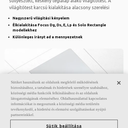
süllyesztett, keskeny téglalap alakú világítótest. A
világítótest karcsú kialakítása alacsony szerelési
Nagyszerű világítási kényelem
Élkialakítása Focus Dg, Ds, E, Lp és Solo Rectangle
modellekhez
Különleges irányt ad a mennyezetnek
Sütiket használunk az oldalunk megfelelő működésének
biztosításához, a tartalmak és hirdetések személyre szabásához,
közösségi média funkciók felkínálásához és az oldalunk
látogatottságának elemzéséhez. Oldalhasználattal kapcsolatos
információkat is megosztunk a közösségi média területén
Ecophon Square 43™
tevékenykedő, a hirdetési és elemzési szolgáltatásokat nyújtó
partnereinkkel.
Az Ecophon Square 43™ egy teljesen integrált,
négyzet alakú süllyesztett világítótest. A megoldás a
Sütik beállítása