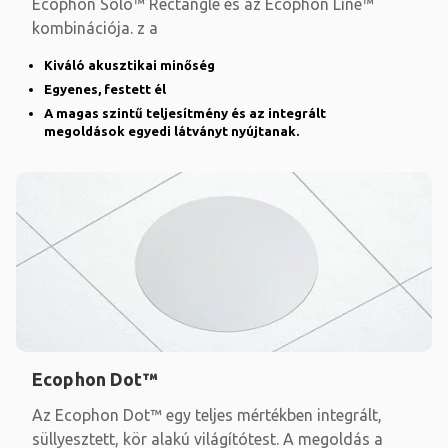
Ecophon Solo™ Rectangle és az Ecophon Line™
kombinációja. z a
Kiváló akusztikai minőség
Egyenes, festett él
A magas szintű teljesítmény és az integrált
megoldások egyedi látványt nyújtanak.
Ecophon Dot™
Az Ecophon Dot™ egy teljes mértékben integrált,
süllyesztett, kör alakú világítótest. A megoldás a