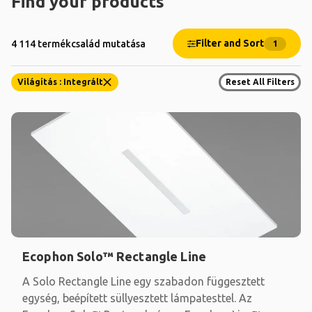
Find your products
Filter and Sort
4 114 termékcsalád mutatása
1
Világítás : Integrált
Reset All Filters
Ecophon Solo™ Rectangle Line
A Solo Rectangle Line egy szabadon függesztett
egység, beépített süllyesztett lámpatesttel. Az