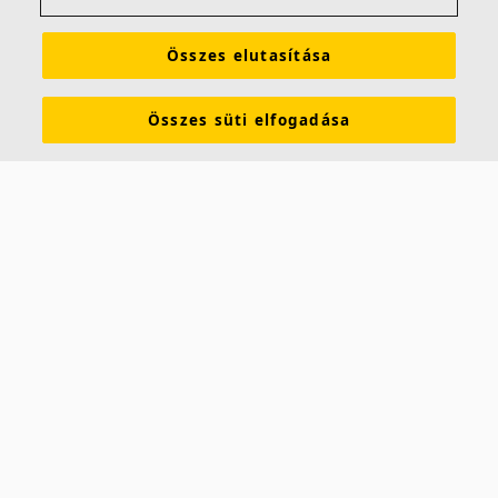
Focus Dg, Ds, E, Ez és a Master Eg megoldásokhoz
érhető el.
Összes elutasítása
Remek világítási kényelem
Élkialakítás Focus Dg, Ds, E, Ez és Master Eg
Összes süti elfogadása
modellekhez
Alacsony UGR-érték