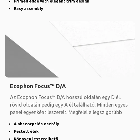
Primed edge with elegant trim design
Easy assembly
Ecophon Focus™ D/A
Az Ecophon Focus™ D/A hosszú oldalán egy D él,
rövid oldalán pedig egy A él található. Minden egyes
panel egyenként leszerelt. Megfelel a legszigorúbb
A abszorpciós osztály
Festett élek
Könnyen leszerelhető