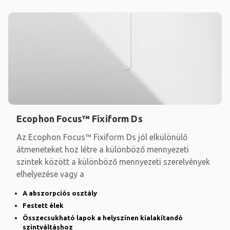
Ecophon Focus™ Fixiform Ds
Az Ecophon Focus™ Fixiform Ds jól elkülönülő
átmeneteket hoz létre a különböző mennyezeti
szintek között a különböző mennyezeti szerelvények
elhelyezése vagy a
A abszorpciós osztály
Festett élek
Összecsukható lapok a helyszínen kialakítandó
szintváltáshoz