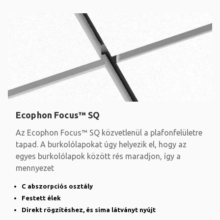
Ecophon Focus™ SQ
Az Ecophon Focus™ SQ közvetlenül a plafonfelületre
tapad. A burkolólapokat úgy helyezik el, hogy az
egyes burkolólapok között rés maradjon, így a
mennyezet
C abszorpciós osztály
Festett élek
Direkt rögzítéshez, és sima látványt nyújt