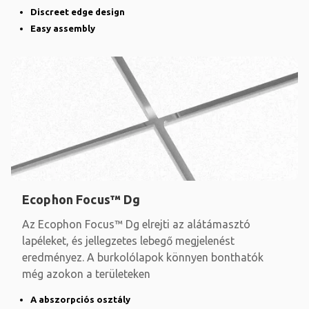
Discreet edge design
Easy assembly
Ecophon Focus™ Dg
Az Ecophon Focus™ Dg elrejti az alátámasztó
lapéleket, és jellegzetes lebegő megjelenést
eredményez. A burkolólapok könnyen bonthatók
még azokon a területeken
A abszorpciós osztály