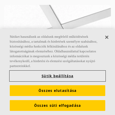
Sütiket használunk az oldalunk megfelelő működésének
biztosításához, a tartalmak és hirdetések személyre szabásához,
közösségi média funkciók felkínálásához és az oldalunk
látogatottságának elemzéséhez. Oldalhasználattal kapcsolatos
információkat is megosztunk a közösségi média területén
Ecophon Master™ A
tevékenykedő, a hirdetési és elemzési szolgáltatásokat nyújtó
partnereinkkel.
Az Ecophon Master™ A látható rácsrendszerű.
Minden egyes lap könnyen leszerelhető. Alkalmas
Sütik beállítása
nyitott terű irodákba vagy más olyan helyiségekbe,
ahol szigorú
Összes elutasítása
A abszorpciós osztály
Alapozóval kezelt élek
Összes süti elfogadása
Nagy formátumban készül és könnyen leszerelhető