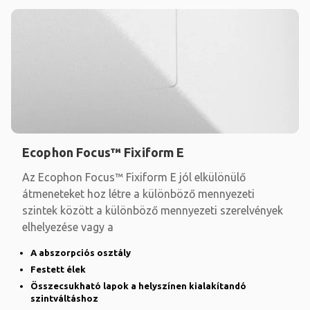
Ecophon Focus™ Fixiform E
Az Ecophon Focus™ Fixiform E jól elkülönülő
átmeneteket hoz létre a különböző mennyezeti
szintek között a különböző mennyezeti szerelvények
elhelyezése vagy a
A abszorpciós osztály
Festett élek
Összecsukható lapok a helyszínen kialakítandó
szintváltáshoz