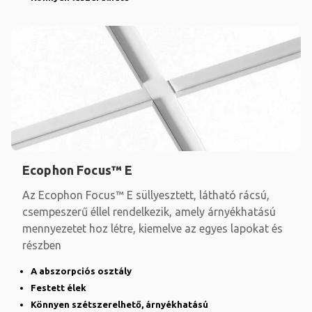
Ecophon Focus™ E
Az Ecophon Focus™ E süllyesztett, látható rácsú,
csempeszerű éllel rendelkezik, amely árnyékhatású
mennyezetet hoz létre, kiemelve az egyes lapokat és
részben
A abszorpciós osztály
Festett élek
Könnyen szétszerelhető, árnyékhatású