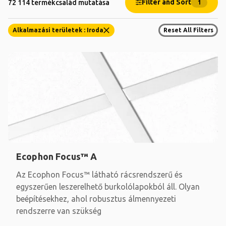
Filter and Sort
72 114 termékcsalád mutatása
1
Alkalmazási területek : Iroda
Reset All Filters
Ecophon Focus™ A
Az Ecophon Focus™ látható rácsrendszerű és
egyszerűen leszerelhető burkolólapokból áll. Olyan
beépítésekhez, ahol robusztus álmennyezeti
rendszerre van szükség