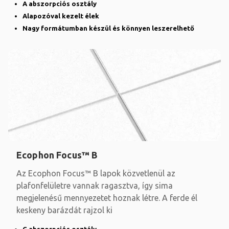
A abszorpciós osztály
Alapozóval kezelt élek
Nagy formátumban készül és könnyen leszerelhető
Ecophon Focus™ B
Az Ecophon Focus™ B lapok közvetlenül az
plafonfelületre vannak ragasztva, így sima
megjelenésű mennyezetet hoznak létre. A ferde él
keskeny barázdát rajzol ki