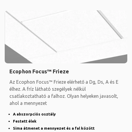
Ecophon Focus™ Frieze
Az Ecophon Focus™ Frieze elérhető a Dg, Ds, A és E
élhez. A fríz látható szegélyek nélkül
csatlakoztatható a falhoz. Olyan helyeken javasolt,
ahol a mennyezet
A abszorpciós osztály
Festett élek
Sima átmenet a mennyezet és a fal között