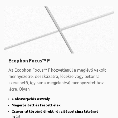
Ecophon Focus™ F
Az Ecophon Focus™ F közvetlenül a meglévő vakolt
mennyezetre, deszkázatra, lécekre vagy betonra
szerelhető, így sima megjelenésű mennyezetet hoz
létre. Olyan
C abszorpciós osztály
Megerősített és festett élek
Csavarral történő direkt rögzítéssel sima látványt
nyújt