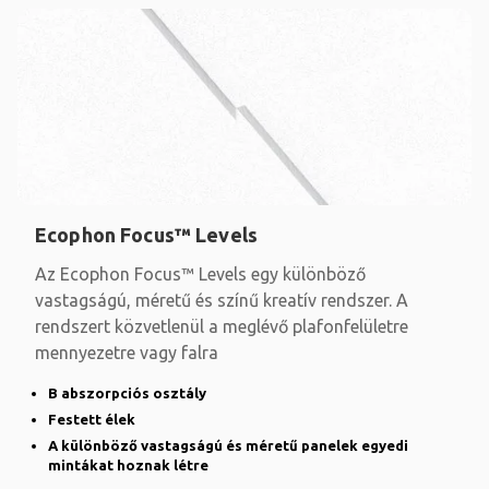
Ecophon Focus™ Levels
Az Ecophon Focus™ Levels egy különböző
vastagságú, méretű és színű kreatív rendszer. A
rendszert közvetlenül a meglévő plafonfelületre
mennyezetre vagy falra
B abszorpciós osztály
Festett élek
A különböző vastagságú és méretű panelek egyedi
mintákat hoznak létre