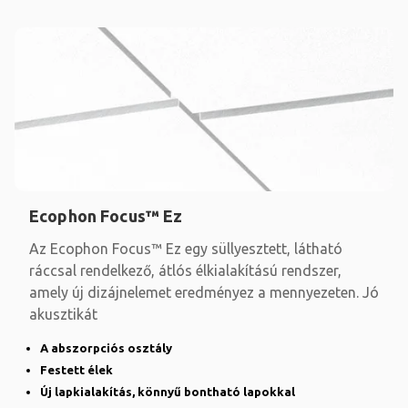
Ecophon Focus™ Ez
Az Ecophon Focus™ Ez egy süllyesztett, látható
ráccsal rendelkező, átlós élkialakítású rendszer,
amely új dizájnelemet eredményez a mennyezeten. Jó
akusztikát
A abszorpciós osztály
Festett élek
Új lapkialakítás, könnyű bontható lapokkal