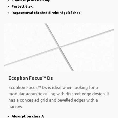
C abszorpciós osztály
Festett élek
Ragasztóval történő direkt rögzítéshez
Ecophon Focus™ Ds
Ecophon Focus™ Ds is ideal when looking for a
modular acoustic ceiling with discreet edge design. It
has a concealed grid and bevelled edges with a
narrow
Absorption class A