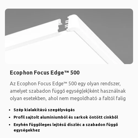
Ecophon Focus Edge™ 500
Az Ecophon Focus Edge™ 500 egy olyan rendszer,
amelyet szabadon függő egység(ek)ként használnak
olyan esetekben, ahol nem megoldható a faltól falig
Szép kialakítású szegélyvágás
Profil sajtolt alumíniumból és sarkok öntött cinkből
Enyhén függőleges lejtésű díszléc a szabadon függő
egységekhez