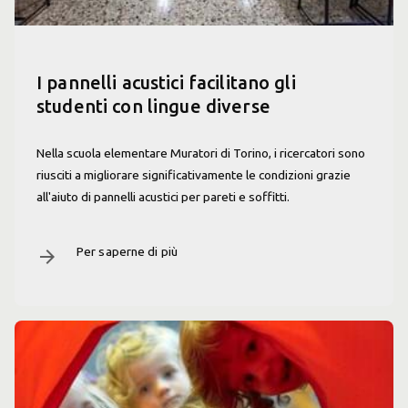
I pannelli acustici facilitano gli
studenti con lingue diverse
Nella scuola elementare Muratori di Torino, i ricercatori sono
riusciti a migliorare significativamente le condizioni grazie
all'aiuto di pannelli acustici per pareti e soffitti.
Per saperne di più
arrow_forward