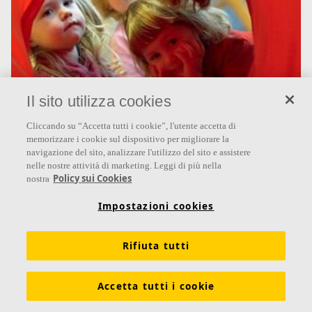
Il sito utilizza cookies
Cliccando su “Accetta tutti i cookie”, l'utente accetta di
memorizzare i cookie sul dispositivo per migliorare la
navigazione del sito, analizzare l'utilizzo del sito e assistere
nelle nostre attività di marketing. Leggi di più nella
Policy sui Cookies
nostra
Educare richiede un buon ambiente
Impostazioni cookies
acustico nelle scuole materne
Rifiuta tutti
Le scuole materne svedesi sono state a lungo associate a un
approccio integrato che combina istruzione e assistenza,
noto a livello internazionale come Educare.
Accetta tutti i cookie