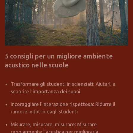
5 consigli per un migliore ambiente
acustico nelle scuole
Trasformare gli studenti in scienziati: Aiutarli a
scoprire l’importanza dei suoni
Incoraggiare l’interazione rispettosa: Ridurre il
rumore indotto dagli studenti
Misurare, misurare, misurare: Misurare
regolarmente l’acustica per migliorarla