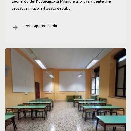
Leonardo del Politecnico di Milano è la prova vivente che
l'acustica migliora il gusto del cibo.
Per saperne di più
arrow_forward