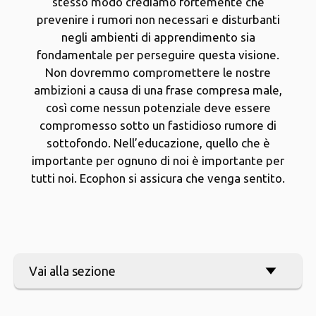
stesso modo crediamo fortemente che
prevenire i rumori non necessari e disturbanti
negli ambienti di apprendimento sia
fondamentale per perseguire questa visione.
Non dovremmo compromettere le nostre
ambizioni a causa di una frase compresa male,
così come nessun potenziale deve essere
compromesso sotto un fastidioso rumore di
sottofondo. Nell’educazione, quello che è
importante per ognuno di noi è importante per
tutti noi. Ecophon si assicura che venga sentito.
Vai alla sezione
arrow_forward
Problemi di rumore nelle scuole