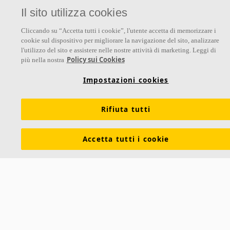
Il sito utilizza cookies
Classe di assorbimento A o B a seconda della soluzione
Completamente rivestito con la pellicola ad alte prestazioni
Cliccando su “Accetta tutti i cookie”, l'utente accetta di memorizzare i
Advance™
cookie sul dispositivo per migliorare la navigazione del sito, analizzare
Per ambienti umidi e processi di pulizia avanzati con agenti
l'utilizzo del sito e assistere nelle nostre attività di marketing. Leggi di
chimici forti
Policy sui Cookies
più nella nostra
Impostazioni cookies
Rifiuta tutti
Accetta tutti i cookie
Hygiene Lavanda™ LED
Un apparecchio modulare da incasso per l'uso nei soffitti
Ecophon Hygiene. Hygiene Lavanda LED è dotato di un
reattore ad alta frequenza, è montato a filo del