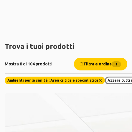
Trova i tuoi prodotti
Filtra e ordina
Mostra 8 di 104 prodotti
1
Ambienti per la sanità : Area critica e specialistica
Azzera tutti i 