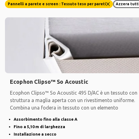
Pannelli a parete e screen : Tessuto teso per pareti
Azzera tutti 
Ecophon Clipso™ So Acoustic
Ecophon Clipso™ So Acoustic 495 D/AC è un tessuto con
struttura a maglia aperta con un rivestimento uniforme.
Combina una fodera in tessuto con un elemento
Assorbimento fino alla classe A
Fino a 5,10 m di larghezza
Installazione a secco