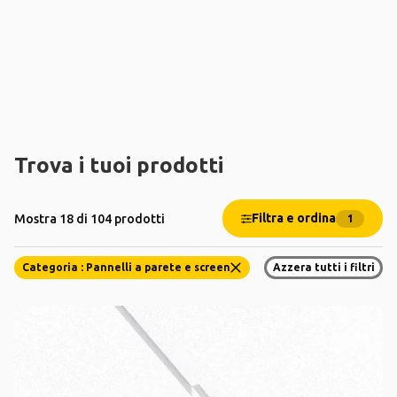
Trova i tuoi prodotti
Filtra e ordina
Mostra 18 di 104 prodotti
1
Categoria : Pannelli a parete e screen
Azzera tutti i filtri