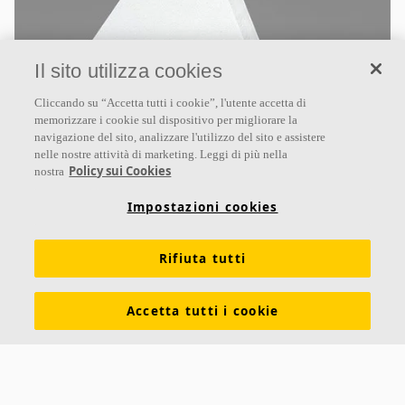
Il sito utilizza cookies
Cliccando su “Accetta tutti i cookie”, l'utente accetta di
memorizzare i cookie sul dispositivo per migliorare la
Ecophon Akusto™ Triangle
navigazione del sito, analizzare l'utilizzo del sito e assistere
nelle nostre attività di marketing. Leggi di più nella
Ecophon Akusto™Triangle è un pannello a forma di
Policy sui Cookies
nostra
triangolo, che offre la possibilità di creare infiniti
motivi a parete. Montare il pannello su una parete è
Impostazioni cookies
Qualità acustica superiore
Rifiuta tutti
Bordo verniciato diritto dello stesso colore della
superficie
Crea modelli innovativi sulla parete
Accetta tutti i cookie