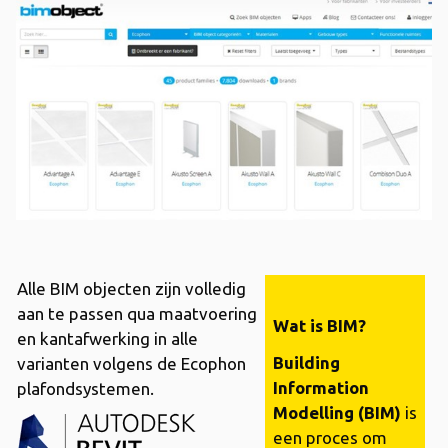
Alle BIM objecten zijn volledig
aan te passen
qua maatvoering
Wat is BIM?
en kantafwerking in alle
Building
varianten volgens de Ecophon
Information
plafondsystemen.
Modelling (BIM)
is
een proces om