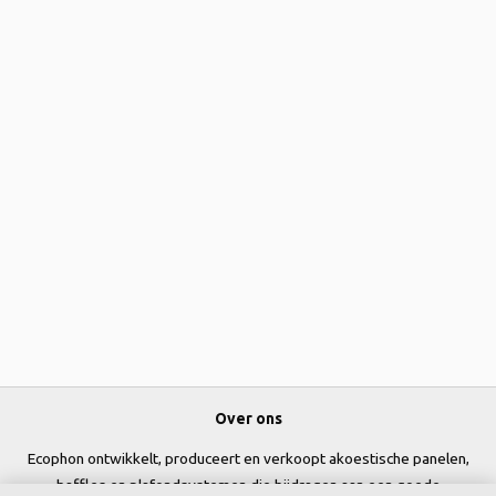
Over ons
Ecophon ontwikkelt, produceert en verkoopt akoestische panelen,
baffles en plafondsystemen die bijdragen aan een goede