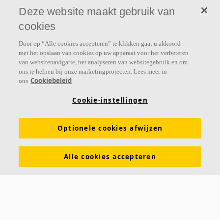
werkomgeving door het welzijn en de prestaties van mensen te
Deze website maakt gebruik van
verbeteren.
cookies
Volg ons
Door op “Alle cookies accepteren” te klikken gaat u akkoord
met het opslaan van cookies op uw apparaat voor het verbeteren
van websitenavigatie, het analyseren van websitegebruik en om
ons te helpen bij onze marketingprojecten. Lees meer in
Cookiebeleid
ons
Links
Cookie-instellingen
Prijslijst
Kennis akoestiek
Akoestische oplossingen voor plafonds en wanden
Optionele cookies afwijzen
Functionele eigenschappen
Kleuren en oppervlakken
Alle cookies accepteren
Tools & Services
DOP (Declarations of Performance)
Over Ecophon
Duurzaamheid
Carriëre
Juridische informatie
Download brochures
Contact