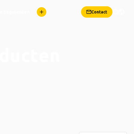
e segmenten
Contact
oducten