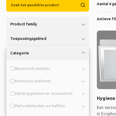
Aantal 4 g
Actieve fi
Product family
Toepassingsgebied
Categorie
Akoestisch pleister
Modulaire plafonds
Ophangsysteem en accessoires
Hygiene
Plafondeilanden en baffels
Een verzo
in Ecopho