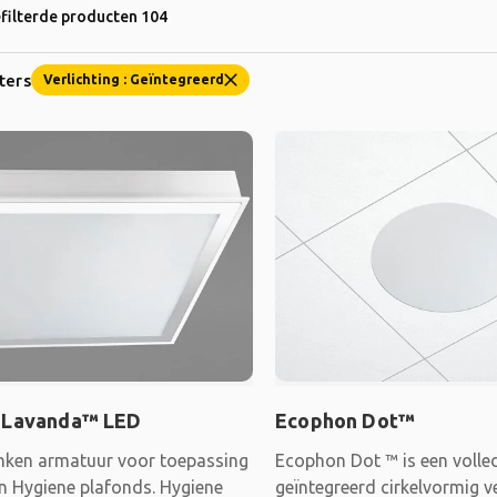
efilterde producten 104
lters
Verlichting : Geïntegreerd
 Lavanda™ LED
Ecophon Dot™
nken armatuur voor toepassing
Ecophon Dot ™ is een volle
n Hygiene plafonds. Hygiene
geïntegreerd cirkelvormig 