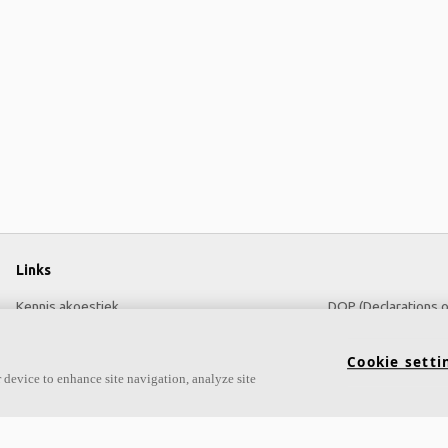
Links
Kennis akoestiek
DOP (Declarations 
Akoestische oplossingen voor plafonds en wanden
Over Ecophon
Cookie setti
Producten
Carriëre
 device to enhance site navigation, analyze site
Prijslijst
Duurzaamheid