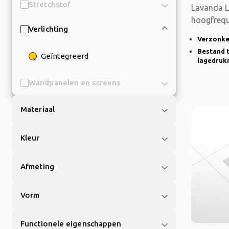
Stretchstof
Lavanda L
hoogfrequ
Verlichting
gemonteer
Verzonke
Bestand 
Geïntegreerd
lagedrukr
Wandpanelen en screens
Materiaal
Kleur
Afmeting
Vorm
Functionele eigenschappen