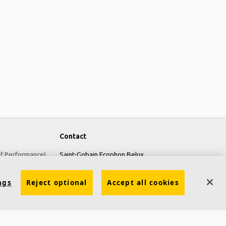
Contact
of Performance)
Saint-Gobain Ecophon Belux
6 Avenue Einstein
ngs
Reject optional
Accept all cookies
1300 Wavre