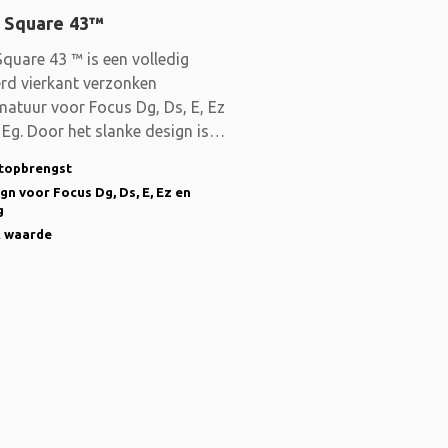
 Square 43™
quare 43 ™ is een volledig
erd vierkant verzonken
atuur voor Focus Dg, Ds, E, Ez
Eg. Door het slanke design is
htopbrengst
gn voor Focus Dg, Ds, E, Ez en
g
 waarde