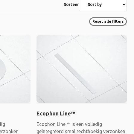
Sorteer
Reset alle filters
Ecophon Line™
dig
Ecophon Line ™ is een volledig
verzonken
geïntegreerd smal rechthoekig verzonken