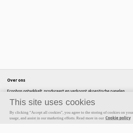
Over ons
Ecophon ontwikkelt, produceert en verkoopt akoestische panelen,
baffles en plafondsystemen die bijdragen aan een goede
This site uses cookies
werkomgeving door het welzijn en de prestaties van mensen te
verbeteren.
By clicking “Accept all cookies”, you agree to the storing of cookies on your
Cookie policy
usage, and assist in our marketing efforts. Read more in our
Volg ons