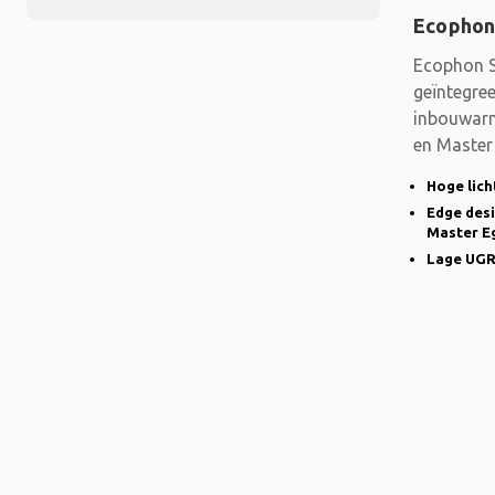
Ecophon
Ecophon S
geïntegre
inbouwarm
en Master 
de
Hoge lic
Edge desi
Master E
Lage UGR