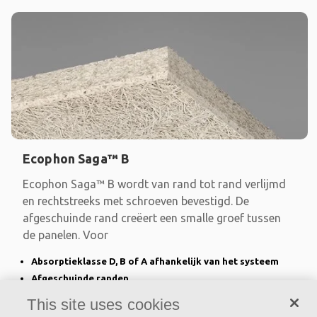
Ecophon Saga™ B
Ecophon Saga™ B wordt van rand tot rand verlijmd
en rechtstreeks met schroeven bevestigd. De
afgeschuinde rand creëert een smalle groef tussen
de panelen. Voor
Absorptieklasse D, B of A afhankelijk van het systeem
Afgeschuinde randen
Voor eenvoudige rechtstreekse montage met
This site uses cookies
schroeven