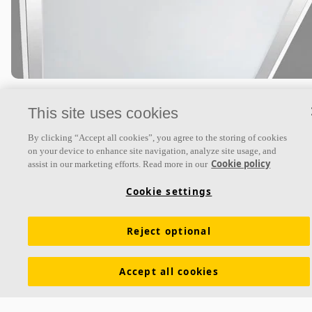
Hygiene Lavanda™ LED
This site uses cookies
Een verzonken armatuur voor toepassing in Ecophon
By clicking “Accept all cookies”, you agree to the storing of cookies
Hygiene plafonds. Hygiene Lavanda LED is voorzien van e
on your device to enhance site navigation, analyze site usage, and
hoogfrequente ballast, en wordt vlak gemonteerd in
Cookie policy
assist in our marketing efforts. Read more in our
Verzonken armatuur
Cookie settings
Bestand tegen frequente lagedrukreiniging
Reject optional
Accept all cookies