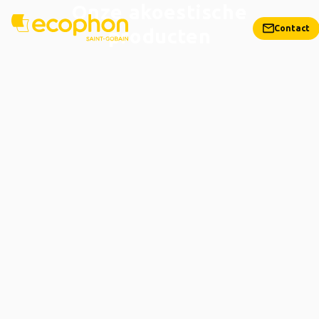
Onze akoestische
Contact
producten