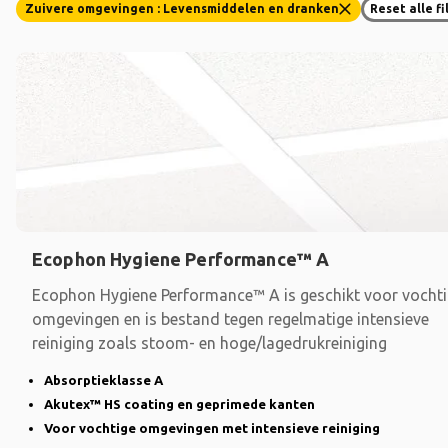
Zuivere omgevingen : Levensmiddelen en dranken
Reset alle fi
Ecophon Hygiene Performance™ A
Ecophon Hygiene Performance™ A is geschikt voor vocht
omgevingen en is bestand tegen regelmatige intensieve
reiniging zoals stoom- en hoge/lagedrukreiniging
Absorptieklasse A
Akutex™ HS coating en geprimede kanten
Voor vochtige omgevingen met intensieve reiniging