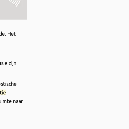
de. Het
sie zijn
estische
tie
uimte naar