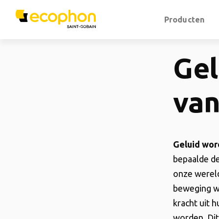
Producten
Gel
va
Geluid wor
bepaalde de
onze wereld 
beweging w
kracht uit 
worden. Dit