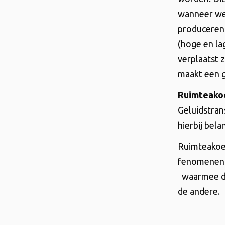
wanneer we
produceren 
(hoge en lag
verplaatst 
maakt een g
Ruimteakoe
Geluidstrans
hierbij bela
Ruimteakoes
fenomenen e
waarmee de 
de andere.