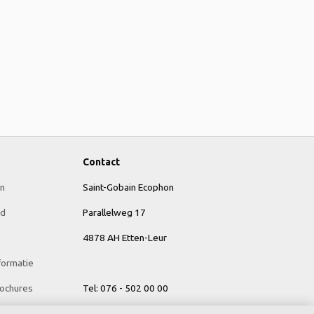
Contact
n
Saint-Gobain Ecophon
id
Parallelweg 17
4878 AH Etten-Leur
formatie
ochures
Tel: 076 - 502 00 00
E-mail:
info@ecophon.nl