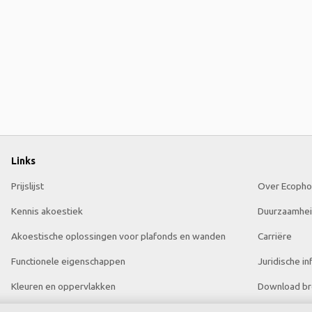
Links
Prijslijst
Over Ecopho
Kennis akoestiek
Duurzaamhe
Akoestische oplossingen voor plafonds en wanden
Carriëre
Functionele eigenschappen
Juridische in
Kleuren en oppervlakken
Download br
Tools & Services