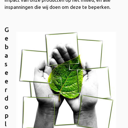
inspanningen die wij doen om deze te beperken.
G
e
b
a
s
e
e
r
d
o
p
l