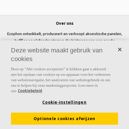
Over ons
Ecophon ontwikkelt, produceert en verkoopt akoestische panelen,
baffles en plafondsystemen die bijdragen aan een goede
werkomgeving door het welzijn en de prestaties van mensen te
Deze website maakt gebruik van
verbeteren.
cookies
Volg ons
Door op “Alle cookies accepteren” te klikken gaat u akkoord
met het opslaan van cookies op uw apparaat voor het verbeteren
van websitenavigatie, het analyseren van websitegebruik en om
ons te helpen bij onze marketingprojecten. Lees meer in
Cookiebeleid
ons
Links
Cookie-instellingen
Prijslijst
Kennis akoestiek
Akoestische oplossingen voor plafonds en wanden
Optionele cookies afwijzen
Functionele eigenschappen
Kleuren en oppervlakken