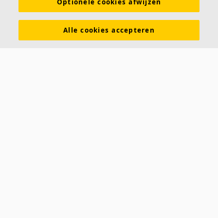
Optionele cookies afwijzen
Functionele eigenschappen
Kleuren en oppervlakken
Alle cookies accepteren
Tools & Services
DOP (Declarations of Performance)
Over Ecophon
Duurzaamheid
Carriëre
Juridische informatie
Download brochures
Contact
Saint-Gobain Ecophon
Parallelweg 17
4878 AH Etten-Leur
Tel: 076 - 502 00 00
E-mail:
info@ecophon.nl