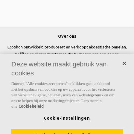
Over ons
Ecophon ontwikkelt, produceert en verkoopt akoestische panelen,
baffles en plafondsystemen die bijdragen aan een goede
werkomgeving door het welzijn en de prestaties van mensen te
Deze website maakt gebruik van
verbeteren.
cookies
Volg ons
Door op “Alle cookies accepteren” te klikken gaat u akkoord
met het opslaan van cookies op uw apparaat voor het verbeteren
van websitenavigatie, het analyseren van websitegebruik en om
ons te helpen bij onze marketingprojecten. Lees meer in
Cookiebeleid
ons
Links
Cookie-instellingen
Prijslijst
Kennis akoestiek
Akoestische oplossingen voor plafonds en wanden