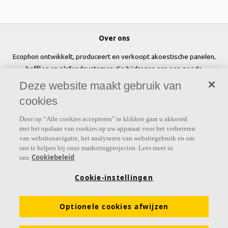
Over ons
Ecophon ontwikkelt, produceert en verkoopt akoestische panelen,
baffles en plafondsystemen die bijdragen aan een goede
werkomgeving door het welzijn en de prestaties van mensen te
Deze website maakt gebruik van
verbeteren.
cookies
Volg ons
Door op “Alle cookies accepteren” te klikken gaat u akkoord
met het opslaan van cookies op uw apparaat voor het verbeteren
van websitenavigatie, het analyseren van websitegebruik en om
ons te helpen bij onze marketingprojecten. Lees meer in
Cookiebeleid
ons
Links
Cookie-instellingen
Prijslijst
Kennis akoestiek
Akoestische oplossingen voor plafonds en wanden
Optionele cookies afwijzen
Functionele eigenschappen
Kleuren en oppervlakken