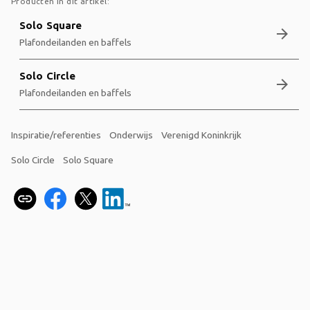
Producten in dit artikel:
Solo Square
arrow_forward
Plafondeilanden en baffels
Solo Circle
arrow_forward
Plafondeilanden en baffels
Inspiratie/referenties
Onderwijs
Verenigd Koninkrijk
Solo Circle
Solo Square