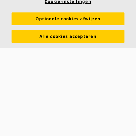
Cookie-instellingen
Prijslijst
Kennis akoestiek
Akoestische oplossingen voor plafonds en wanden
Optionele cookies afwijzen
Functionele eigenschappen
Kleuren en oppervlakken
Alle cookies accepteren
Tools & Services
DOP (Declarations of Performance)
Over Ecophon
Duurzaamheid
Carriëre
Juridische informatie
Download brochures
Contact
Saint-Gobain Ecophon
Parallelweg 17
4878 AH Etten-Leur
Tel: 076 - 502 00 00