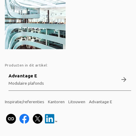
Producten in dit artikel:
Advantage E
arrow_forward
Modulaire plafonds
Inspiratie/referenties
Kantoren
Litouwen
Advantage E