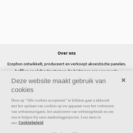
Over ons
Ecophon ontwikkelt, produceert en verkoopt akoestische panelen,
baffles en plafondsystemen die bijdragen aan een goede
werkomgeving door het welzijn en de prestaties van mensen te
Deze website maakt gebruik van
verbeteren.
cookies
Volg ons
Door op “Alle cookies accepteren” te klikken gaat u akkoord
met het opslaan van cookies op uw apparaat voor het verbeteren
van websitenavigatie, het analyseren van websitegebruik en om
ons te helpen bij onze marketingprojecten. Lees meer in
Cookiebeleid
ons
Links