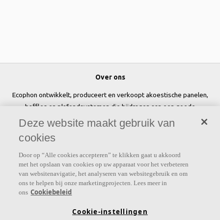
Over ons
Ecophon ontwikkelt, produceert en verkoopt akoestische panelen,
baffles en plafondsystemen die bijdragen aan een goede
werkomgeving door het welzijn en de prestaties van mensen te
Deze website maakt gebruik van
verbeteren.
cookies
Volg ons
Door op “Alle cookies accepteren” te klikken gaat u akkoord
met het opslaan van cookies op uw apparaat voor het verbeteren
van websitenavigatie, het analyseren van websitegebruik en om
ons te helpen bij onze marketingprojecten. Lees meer in
Cookiebeleid
ons
Links
Cookie-instellingen
Prijslijst
Kennis akoestiek