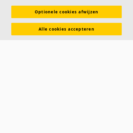
Akoestische oplossingen voor plafonds en wanden
Optionele cookies afwijzen
Functionele eigenschappen
Kleuren en oppervlakken
Alle cookies accepteren
Tools & Services
DOP (Declarations of Performance)
Over Ecophon
Duurzaamheid
Carriëre
Juridische informatie
Download brochures
Contact
Saint-Gobain Ecophon
Parallelweg 17
4878 AH Etten-Leur
Tel: 076 - 502 00 00
E-mail:
info@ecophon.nl