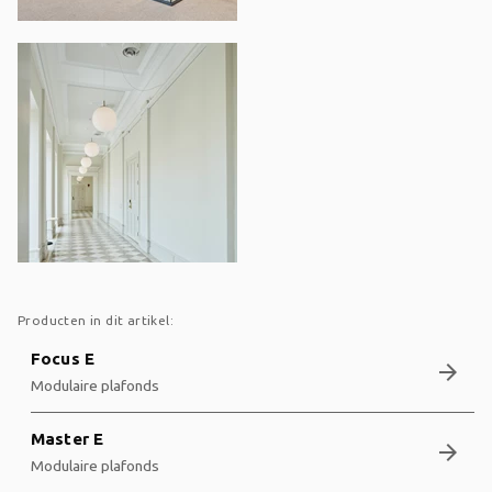
Producten in dit artikel:
Focus E
arrow_forward
Modulaire plafonds
Master E
arrow_forward
Modulaire plafonds