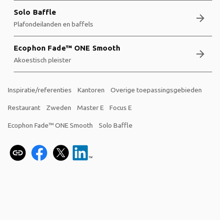
Solo Baffle
arrow_forward
Plafondeilanden en baffels
Ecophon Fade™ ONE Smooth
arrow_forward
Akoestisch pleister
Inspiratie/referenties
Kantoren
Overige toepassingsgebieden
Restaurant
Zweden
Master E
Focus E
Ecophon Fade™ ONE Smooth
Solo Baffle