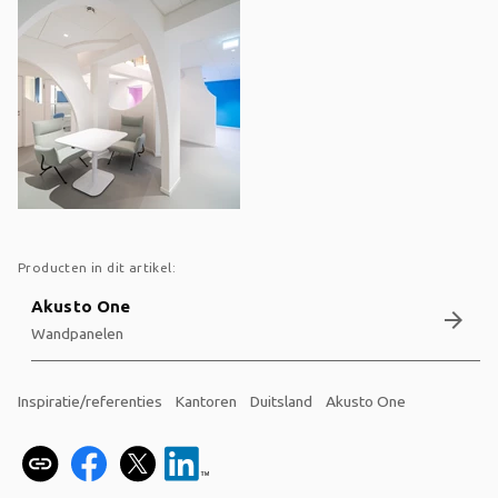
Producten in dit artikel:
Akusto One
arrow_forward
Wandpanelen
Inspiratie/referenties
Kantoren
Duitsland
Akusto One