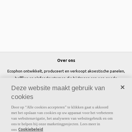
Over ons
Ecophon ontwikkelt, produceert en verkoopt akoestische panelen,
baffles en plafondsystemen die bijdragen aan een goede
werkomgeving door het welzijn en de prestaties van mensen te
Deze website maakt gebruik van
verbeteren.
cookies
Volg ons
Door op “Alle cookies accepteren” te klikken gaat u akkoord
met het opslaan van cookies op uw apparaat voor het verbeteren
van websitenavigatie, het analyseren van websitegebruik en om
ons te helpen bij onze marketingprojecten. Lees meer in
Cookiebeleid
ons