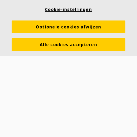
Links
Cookie-instellingen
Prijslijst
Kennis akoestiek
Akoestische oplossingen voor plafonds en wanden
Optionele cookies afwijzen
Functionele eigenschappen
Kleuren en oppervlakken
Alle cookies accepteren
Tools & Services
DOP (Declarations of Performance)
Over Ecophon
Duurzaamheid
Carriëre
Juridische informatie
Download brochures
Contact
Saint-Gobain Ecophon
Parallelweg 17
4878 AH Etten-Leur