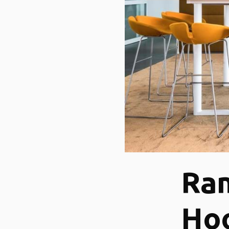
Ra
Ho