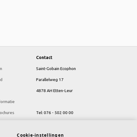
Contact
n
Saint-Gobain Ecophon
id
Parallelweg 17
4878 AH Etten-Leur
formatie
ochures
Tel: 076 - 502 00 00
E-mail:
info@ecophon.nl
Cookie-instellingen