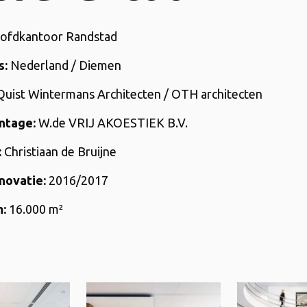
ofdkantoor Randstad
s:
Nederland / Diemen
uist Wintermans Architecten / OTH architecten
ntage:
W.de VRIJ AKOESTIEK B.V.
:
Christiaan de Bruijne
novatie:
2016/2017
m:
16.000
m²