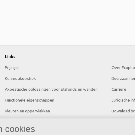
Links
Prijslijst
Over Ecopho
Kennis akoestiek
Duurzaamhe
Akoestische oplossingen voor plafonds en wanden
Carriëre
Functionele eigenschappen
Juridische in
Kleuren en oppervlakken
Download br
Tools & Services
n cookies
DOP (Declarations of Performance)