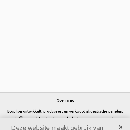
Over ons
Ecophon ontwikkelt, produceert en verkoopt akoestische panelen,
baffles en plafondsystemen die bijdragen aan een goede
werkomgeving door het welzijn en de prestaties van mensen te
Deze website maakt gebruik van