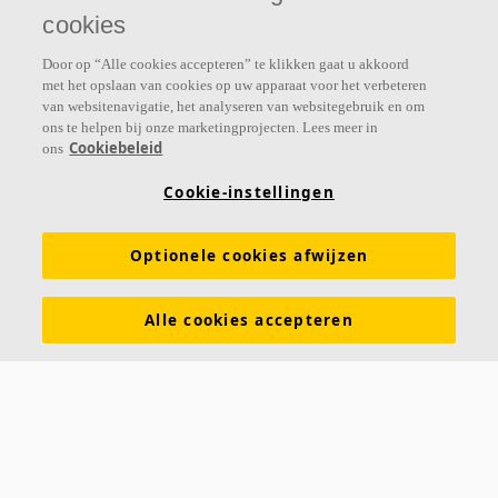
verbeteren.
cookies
Volg ons
Door op “Alle cookies accepteren” te klikken gaat u akkoord
met het opslaan van cookies op uw apparaat voor het verbeteren
van websitenavigatie, het analyseren van websitegebruik en om
ons te helpen bij onze marketingprojecten. Lees meer in
Cookiebeleid
ons
Links
Cookie-instellingen
Prijslijst
Kennis akoestiek
Akoestische oplossingen voor plafonds en wanden
Optionele cookies afwijzen
Functionele eigenschappen
Kleuren en oppervlakken
Alle cookies accepteren
Tools & Services
DOP (Declarations of Performance)
Over Ecophon
Duurzaamheid
Carriëre
Juridische informatie
Download brochures
Contact
Saint-Gobain Ecophon