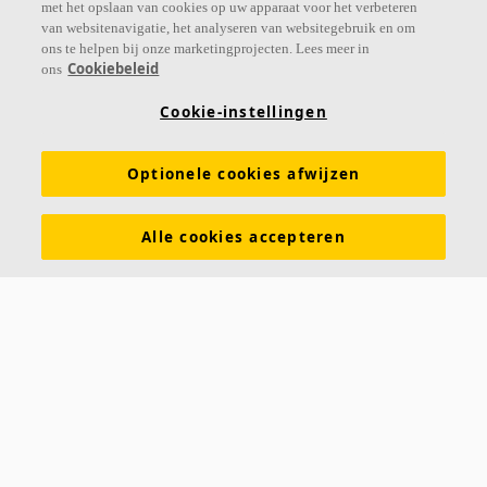
met het opslaan van cookies op uw apparaat voor het verbeteren
van websitenavigatie, het analyseren van websitegebruik en om
ons te helpen bij onze marketingprojecten. Lees meer in
Cookiebeleid
ons
Links
Cookie-instellingen
Prijslijst
Kennis akoestiek
Akoestische oplossingen voor plafonds en wanden
Optionele cookies afwijzen
Functionele eigenschappen
Kleuren en oppervlakken
Alle cookies accepteren
Tools & Services
DOP (Declarations of Performance)
Over Ecophon
Duurzaamheid
Carriëre
Juridische informatie
Download brochures
Contact
Saint-Gobain Ecophon
Parallelweg 17