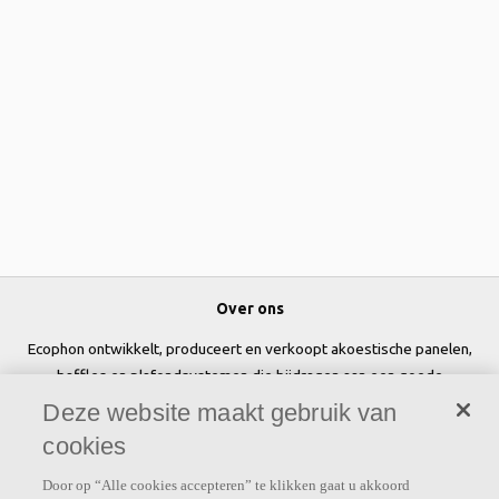
Over ons
Ecophon ontwikkelt, produceert en verkoopt akoestische panelen,
baffles en plafondsystemen die bijdragen aan een goede
werkomgeving door het welzijn en de prestaties van mensen te
Deze website maakt gebruik van
verbeteren.
cookies
Volg ons
Door op “Alle cookies accepteren” te klikken gaat u akkoord