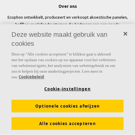
Over ons
Ecophon ontwikkelt, produceert en verkoopt akoestische panelen,
baffles en plafondsystemen die bijdragen aan een goede
werkomgeving door het welzijn en de prestaties van mensen te
Deze website maakt gebruik van
verbeteren.
cookies
Volg ons
Door op “Alle cookies accepteren” te klikken gaat u akkoord
met het opslaan van cookies op uw apparaat voor het verbeteren
van websitenavigatie, het analyseren van websitegebruik en om
ons te helpen bij onze marketingprojecten. Lees meer in
Cookiebeleid
ons
Links
Cookie-instellingen
Prijslijst
Kennis akoestiek
Akoestische oplossingen voor plafonds en wanden
Optionele cookies afwijzen
Functionele eigenschappen
Kleuren en oppervlakken
Alle cookies accepteren
Tools & Services
DOP (Declarations of Performance)