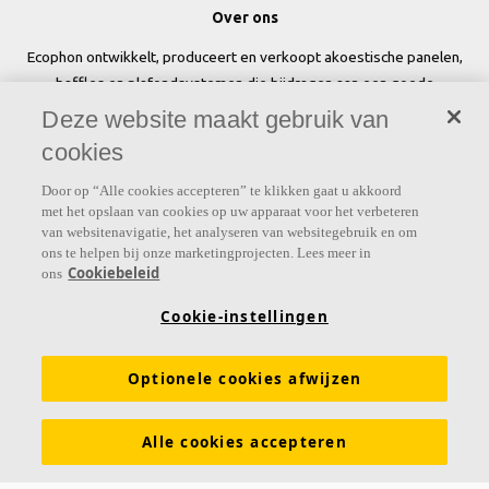
Over ons
Ecophon ontwikkelt, produceert en verkoopt akoestische panelen,
baffles en plafondsystemen die bijdragen aan een goede
werkomgeving door het welzijn en de prestaties van mensen te
Deze website maakt gebruik van
verbeteren.
cookies
Volg ons
Door op “Alle cookies accepteren” te klikken gaat u akkoord
met het opslaan van cookies op uw apparaat voor het verbeteren
van websitenavigatie, het analyseren van websitegebruik en om
ons te helpen bij onze marketingprojecten. Lees meer in
Cookiebeleid
ons
Links
Cookie-instellingen
Prijslijst
Kennis akoestiek
Akoestische oplossingen voor plafonds en wanden
Optionele cookies afwijzen
Functionele eigenschappen
Kleuren en oppervlakken
Alle cookies accepteren
Tools & Services
DOP (Declarations of Performance)
Over Ecophon
Duurzaamheid
Carriëre