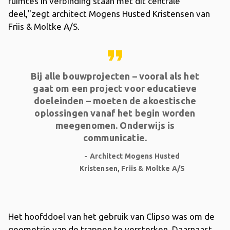
ruimtes in verbinding staan met dit centrale
deel,"zegt architect Mogens Husted Kristensen van
Friis & Moltke A/S.
format_quote
Bij alle bouwprojecten – vooral als het
gaat om een ​​project voor educatieve
doeleinden – moeten de akoestische
oplossingen vanaf het begin worden
meegenomen. Onderwijs is
communicatie.
Architect Mogens Husted
Kristensen, Friis & Moltke A/S
Het hoofddoel van het gebruik van Clipso was om de
geometrie van de trappen te versterken. Daarnaast