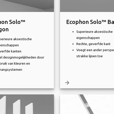
hon Solo™
Ecophon Solo™ Ba
gon
Superieure akoestische
eigenschappen
perieure akoestische
Rechte, geverfde kant
genschappen
Voegt een ander perspec
verfde kanten
strakke lijnen toe
el designmogelijkheden door
bruik van kleuren en
hangsystemen
arrow_forward