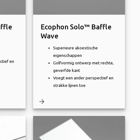
ffle
Ecophon Solo™ Baffle
Wave
Superieure akoestische
eigenschappen
tief en
Golfvormig ontwerp met rechte,
geverfde kant
Voegt een ander perspectief en
strakke lijnen toe
arrow_forward