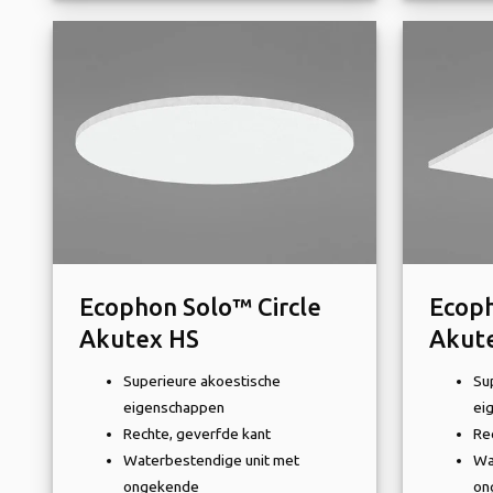
Ecophon Solo™ Circle
Ecop
Akutex HS
Akut
Superieure akoestische
Su
eigenschappen
ei
Rechte, geverfde kant
Re
Waterbestendige unit met
Wa
ongekende
on