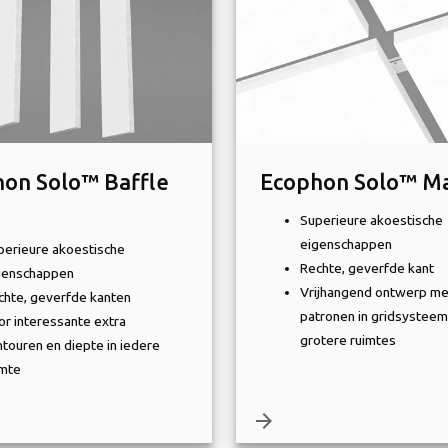
on Solo™ Baffle
Ecophon Solo™ Ma
Superieure akoestische
eigenschappen
perieure akoestische
Rechte, geverfde kant
genschappen
Vrijhangend ontwerp me
chte, geverfde kanten
patronen in gridsysteem
or interessante extra
grotere ruimtes
ntouren en diepte in iedere
imte
arrow_forward