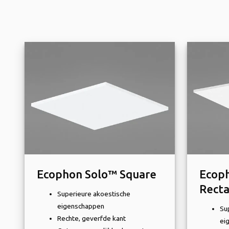
Ecophon Solo™ Square
Ecop
Rect
Superieure akoestische
eigenschappen
Su
Rechte, geverfde kant
ei