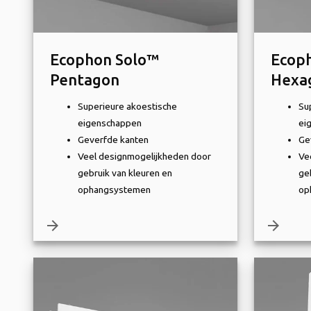
Ecophon Solo™
Ecop
Pentagon
Hexa
Superieure akoestische
Su
eigenschappen
ei
Geverfde kanten
Ge
Veel designmogelijkheden door
Ve
gebruik van kleuren en
ge
ophangsystemen
op
arrow_forward
arrow_forward