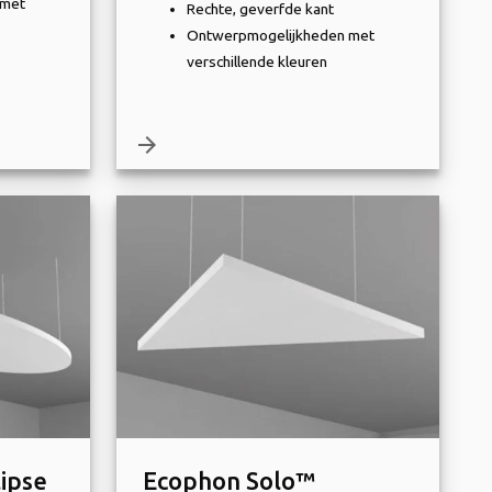
 met
Rechte, geverfde kant
Ontwerpmogelijkheden met
verschillende kleuren
arrow_forward
ipse
Ecophon Solo™