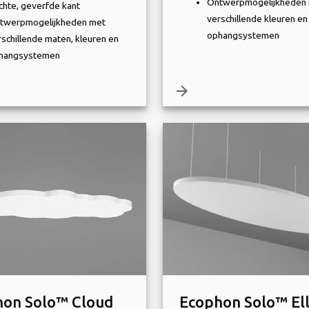
Ontwerpmogelijkheden
chte, geverfde kant
verschillende kleuren en
twerpmogelijkheden met
ophangsystemen
rschillende maten, kleuren en
hangsystemen
arrow_forward
hon Solo™ Cloud
Ecophon Solo™ Ell