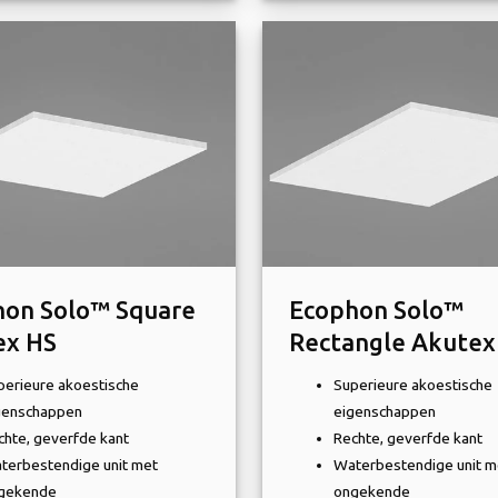
hon Solo™ Square
Ecophon Solo™
ex HS
Rectangle Akutex
perieure akoestische
Superieure akoestische
genschappen
eigenschappen
chte, geverfde kant
Rechte, geverfde kant
terbestendige unit met
Waterbestendige unit m
gekende
ongekende