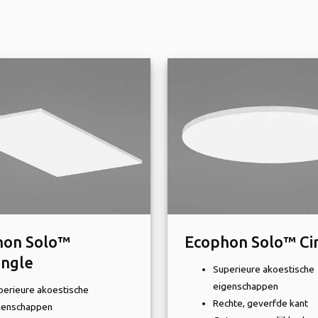
hon Solo™
Ecophon Solo™ Cir
angle
Superieure akoestische
eigenschappen
perieure akoestische
Rechte, geverfde kant
genschappen