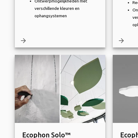
Ontwerpmogelijkheden met
Re
verschillende kleuren en
On
ophangsystemen
ve
op
arrow_forward
arrow_forward
Ecophon Solo™
Ecop