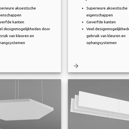
perieure akoestische
Superieure akoestische
genschappen
eigenschappen
verfde kanten
Geverfde kanten
el designmogelijkheden door
Veel designmogelijkhed
bruik van kleuren en
gebruik van kleuren en
hangsystemen
ophangsystemen
arrow_forward