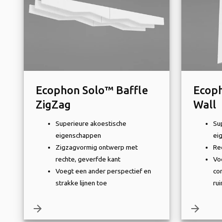
Ecophon Solo™ Baffle
Ecoph
ZigZag
Wall
Superieure akoestische
Su
eigenschappen
ei
Zigzagvormig ontwerp met
Re
rechte, geverfde kant
Vo
Voegt een ander perspectief en
co
strakke lijnen toe
ru
arrow_forward
arrow_forward