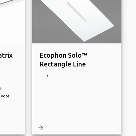
trix
Ecophon Solo™
Rectangle Line
t
 voor
arrow_forward