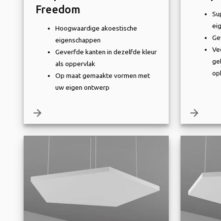
Freedom
Su
ei
Hoogwaardige akoestische
Ge
eigenschappen
Ve
Geverfde kanten in dezelfde kleur
ge
als oppervlak
op
Op maat gemaakte vormen met
uw eigen ontwerp
arrow_forward
arrow_forward