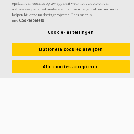
opslaan van cookies op uw apparaat voor het verbeteren van
websitenavigatie, het analyseren van websitegebruik en om ons te
helpen bij onze marketingprojecten. Lees meer in
Links
Cookiebeleid
ons
Prijslijst
Kennis akoestiek
Cookie-instellingen
Akoestische oplossingen voor plafonds en wanden
Optionele cookies afwijzen
Functionele eigenschappen
Kleuren en oppervlakken
Tools & Services
DOP (Declarations of Performance)
Alle cookies accepteren
Over Ecophon
Duurzaamheid
Carriëre
Juridische informatie
Download brochures
Contact
Saint-Gobain Ecophon
Parallelweg 17
4878 AH Etten-Leur