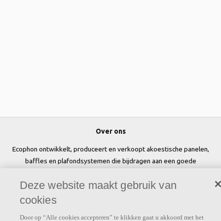
Over ons
Ecophon ontwikkelt, produceert en verkoopt akoestische panelen,
baffles en plafondsystemen die bijdragen aan een goede
werkomgeving door het welzijn en de prestaties van mensen te
Deze website maakt gebruik van
verbeteren.
cookies
Volg ons
Door op “Alle cookies accepteren” te klikken gaat u akkoord met het