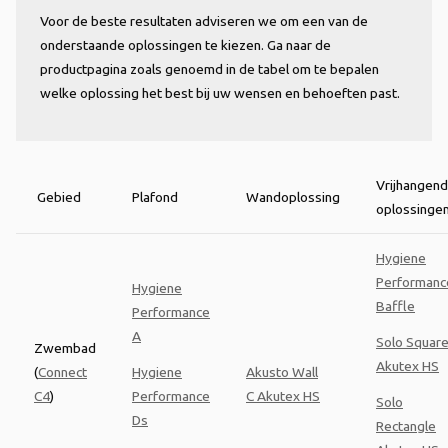
Voor de beste resultaten adviseren we om een van de
onderstaande oplossingen te kiezen. Ga naar de
productpagina zoals genoemd in de tabel om te bepalen
welke oplossing het best bij uw wensen en behoeften past.
Vrijhangen
Gebied
Plafond
Wandoplossing
oplossinge
Hygiene
Performanc
Hygiene
Baffle
Performance
A
Solo Squar
Zwembad
Akutex HS
(
Connect
Hygiene
Akusto Wall
C4
)
Performance
C Akutex HS
Solo
Ds
Rectangle