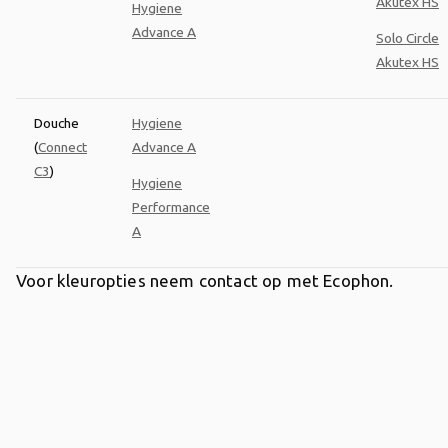
Akutex HS
Hygiene
Advance A
Solo Circle
Akutex HS
Douche
Hygiene
(
Connect
Advance A
C3
)
Hygiene
Performance
A
Voor kleuropties neem contact op met Ecophon.