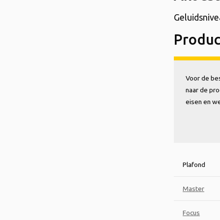
Geluidsnive
Produc
Voor de bes
naar de pro
eisen en w
Plafond
Master
Focus