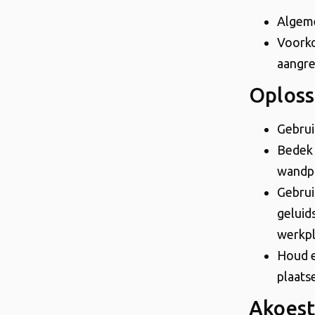
Algeme
Voorko
aangre
Oploss
Gebrui
Bedek 
wandp
Gebrui
geluid
werkpl
Houd e
plaats
Akoest