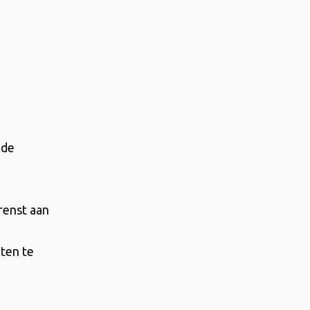
nde
renst aan
iten te