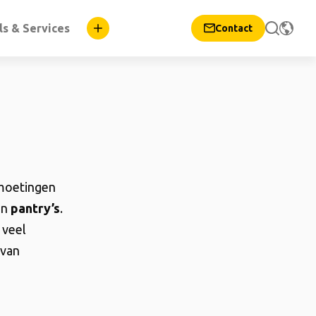
ls & Services
Contact
tmoetingen
en
pantry’s
.
 veel
 van