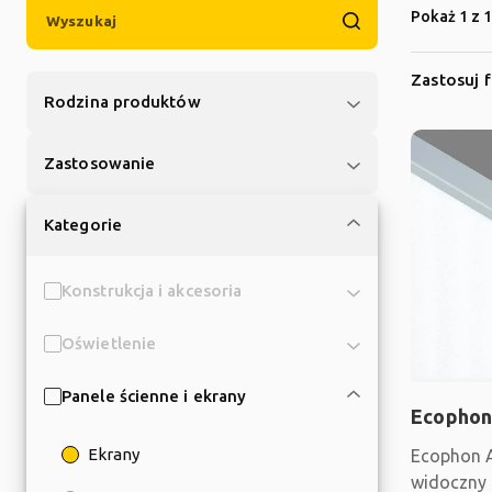
Pokaż 1 z 
Zastosuj f
Rodzina produktów
Zastosowanie
Kategorie
Konstrukcja i akcesoria
Oświetlenie
Panele ścienne i ekrany
Ecophon
Ekrany
Ecophon 
widoczny 