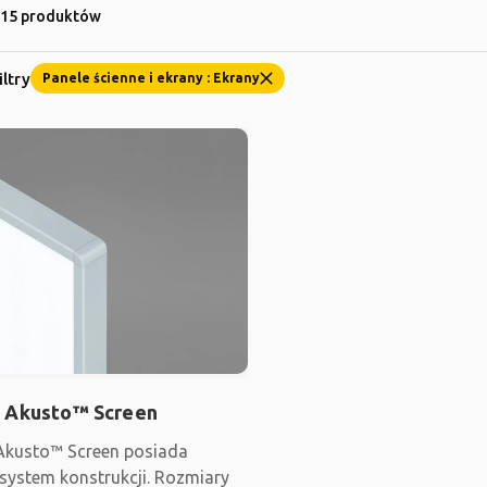
115 produktów
iltry
Panele ścienne i ekrany : Ekrany
 Akusto™ Screen
Akusto™ Screen posiada
system konstrukcji. Rozmiary