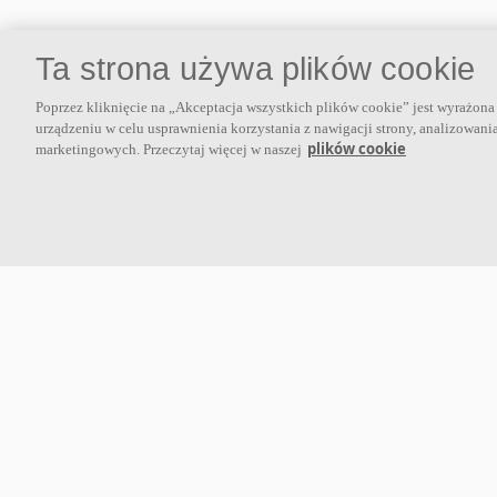
Ta strona używa plików cookie
O nas
Poprzez kliknięcie na „Akceptacja wszystkich plików cookie” jest wyrażo
urządzeniu w celu usprawnienia korzystania z nawigacji strony, analizowani
Ecophon jest wiodącym dostawcą systemów akustycznych,
plików cookie
marketingowych. Przeczytaj więcej w naszej
służących kształtowaniu wnętrz. Ecophon rozwija, produkuje oraz
sprzedaje rozwiązania akustyczne, panele ścienne oraz systemy
sufitowe, które przyczyniają się do tworzenia przyjaznego i
zdrowego klimatu w pomieszczeniach, poprawy jakości życia oraz
samopoczucia i wydajności użytkowników.
Dołącz do nas