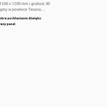
 1500 x 1200 mm i grubość 40
ępny w powłoce Texona.
ony do biur
obre pochłanianie dźwięku
any panel