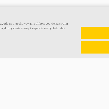
Linki
na zgoda na przechowywanie plików cookie na swoim
a wykorzystania strony i wsparcia naszych działań
Produkty
Informacje o Ecophon
Narzędzia i usługi
Kariera
Wymagania funkcjonalne
Informacje prawne
Kolory i powierzchnie
Pobierz broszurę
Deklaracje właściwości użytkowych
Cennik
Atesty higieniczne
Specyfikacje
Zrównoważony rozwój
Słowniczek akustyczn