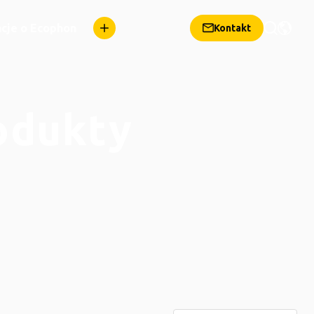
cje o Ecophon
Kontakt
odukty