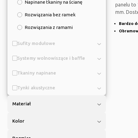
Napinane tkaniny na ścianę
panelu to
mm. Dost
Rozwiązania bez ramek
Przeznacz
Bardzo d
Rozwiązania z ramami
Obramow
Sufity modułowe
Systemy wolnowiszące i baffle
Tkaniny napinane
Tynki akustyczne
Materiał
Kolor