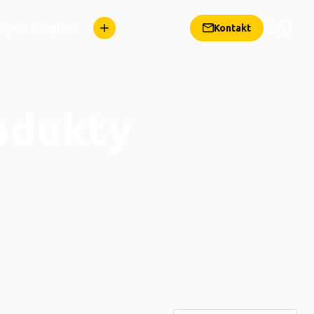
cje o Ecophon
Kontakt
odukty