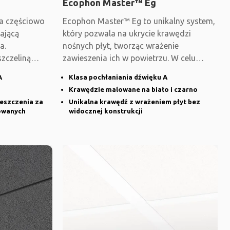
Ecophon Master™ Eg
a częściowo
Ecophon Master™ Eg to unikalny system,
ającą
który pozwala na ukrycie krawędzi
a.
nośnych płyt, tworząc wrażenie
szczeliną
zawieszenia ich w powietrzu. W celu
stworzenia
A
Klasa pochłaniania dźwięku A
Krawędzie malowane na biało i czarno
eszczenia za
Unikalna krawędź z wrażeniem płyt bez
owanych
widocznej konstrukcji