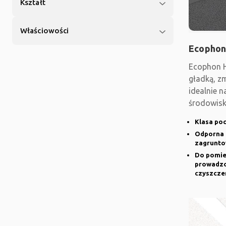
Kształt
Właściowości
Ecophon
Ecophon H
gładką, z
idealnie n
środowisk.
zagrunto
Klasa poc
Odporna 
zagrunto
Do pomie
prowadzo
czyszcze