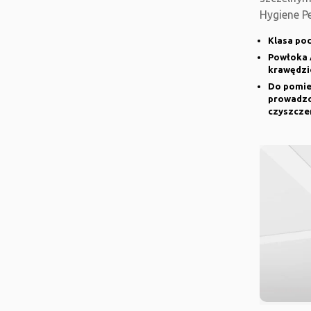
Hygiene P
jest odpo
Klasa poc
Powłoka 
krawędzi
Do pomie
prowadzo
czyszcze