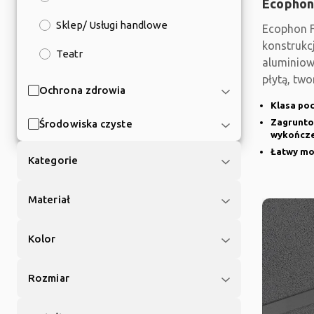
Ecophon
Sklep/ Usługi handlowe
Ecophon F
konstrukc
Teatr
aluminiow
płytą, two
Ochrona zdrowia
design. S
Klasa poc
Zagrunto
Środowiska czyste
wykończ
Łatwy mo
Kategorie
Materiał
Kolor
Rozmiar