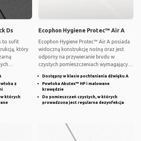
ck Ds
Ecophon Hygiene Protec™ Air A
to sufit
Ecophon Hygiene Protec™ Air A posiada
rukcją, który
widoczną konstrukcję nośną oraz jest
zarną
odporny na przywieranie brudu w
nych
czystych pomieszczeniach wymagających
regularnej
A
Dostępny w klasie pochłaniania dźwięku A
owłoka z
Powłoka Akutex™ HP i malowane
mi
krawędzie
 w których
Do pomieszczeń czystych, w których
wane
prowadzona jest regularna dezynfekcja