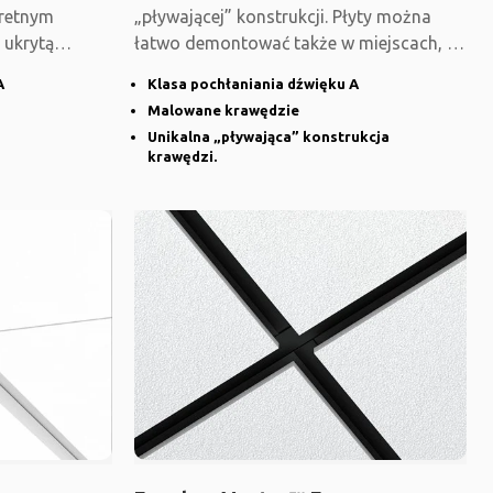
kretnym
„pływającej” konstrukcji. Płyty można
 ukrytą
łatwo demontować także w miejscach, w
których całkowita
A
Klasa pochłaniania dźwięku A
Malowane krawędzie
Unikalna „pływająca” konstrukcja
krawędzi.