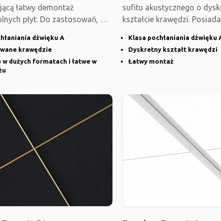
jącą łatwy demontaż
sufitu akustycznego o dys
lnych płyt. Do zastosowań, w
kształcie krawędzi. Posiada
ymagany jest trwały
konstrukcję i fazowane
hłaniania dźwięku A
Klasa pochłaniania dźwięku 
wane krawędzie
Dyskretny kształt krawędzi
 w dużych formatach i łatwe w
Łatwy montaż
żu