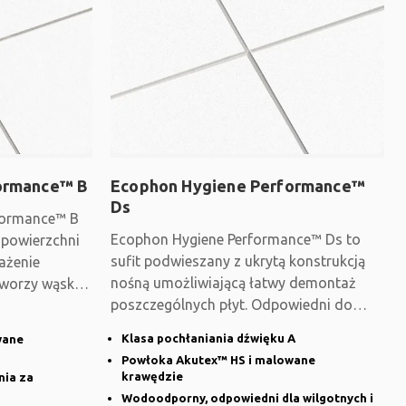
ormance™ B
Ecophon Hygiene Performance™
Ds
formance™ B
Ecophon Hygiene Performance™ Ds to
 powierzchni
sufit podwieszany z ukrytą konstrukcją
ażenie
nośną umożliwiającą łatwy demontaż
tworzy wąską
poszczególnych płyt. Odpowiedni do
obiektów
Klasa pochłaniania dźwięku A
wane
Powłoka Akutex™ HS i malowane
krawędzie
ia za
Wodoodporny, odpowiedni dla wilgotnych i