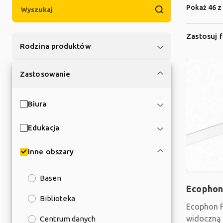
Pokaż 46 z
Zastosuj f
Rodzina produktów
Zastosowanie
Biura
Edukacja
Inne obszary
Basen
Ecophon
Biblioteka
Ecophon F
widoczną 
Centrum danych