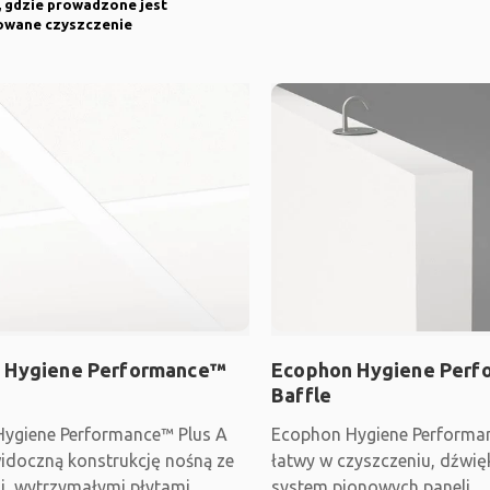
, gdzie prowadzone jest
wane czyszczenie
 Hygiene Performance™
Ecophon Hygiene Per
Baffle
ygiene Performance™ Plus A
Ecophon Hygiene Performan
idoczną konstrukcję nośną ze
łatwy w czyszczeniu, dźwi
i, wytrzymałymi płytami
system pionowych paneli