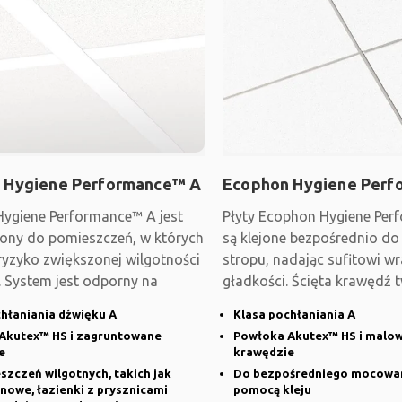
 Hygiene Performance™ A
Ecophon Hygiene Perf
ygiene Performance™ A jest
Płyty Ecophon Hygiene Per
ony do pomieszczeń, w których
są klejone bezpośrednio do
ryzyko zwiększonej wilgotności
stropu, nadając sufitowi wr
. System jest odporny na
gładkości. Ścięta krawędź 
fazę
hłaniania dźwięku A
Klasa pochłaniania A
Akutex™ HS i zagruntowane
Powłoka Akutex™ HS i malo
e
krawędzie
zczeń wilgotnych, takich jak
Do bezpośredniego mocowan
nowe, łazienki z prysznicami
pomocą kleju