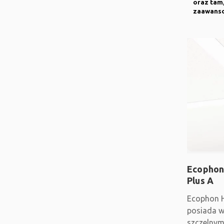
oraz tam
zaawanso
Ecophon
Plus A
Ecophon H
posiada w
szczelnym