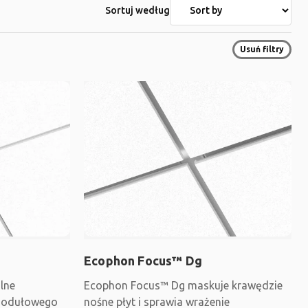
Sortuj według
Usuń filtry
Ecophon Focus™ Dg
lne
Ecophon Focus™ Dg maskuje krawędzie
 modułowego
nośne płyt i sprawia wrażenie