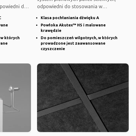
dpowiedni do
odpowiedni do stosowania w
pomieszczeniach o
C
Klasa pochłaniania dźwięku A
wane
Powłoka Akutex™ HS i malowane
krawędzie
 w których
Do pomieszczeń wilgotnych, w których
wane
prowadzone jest zaawansowane
czyszczenie