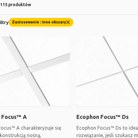
 115 produktów
iltry
Zastosowanie : Inne obszary
 Focus™ A
Ecophon Focus™ Ds
ocus™ A charakteryzuje się
Ecophon Focus™ Ds to idea
konstrukcją nośną,
rozwiązanie, jeśli szukasz