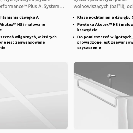
erformance™ Plus A. System
wolnowiszących (baffli), o
wiedni
stosowania w
hłaniania dźwięku A
Klasa pochłaniania dźwięku 
Akutex™ HS i malowane
Powłoka Akutex™ HS i malo
e
krawędzie
szczeń wilgotnych, w których
Do pomieszczeń wilgotnych,
ne jest zaawansowane
prowadzone jest zaawanso
nie
czyszczenie