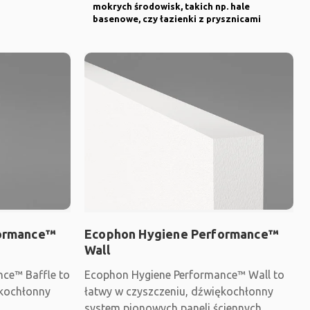
mokrych środowisk, takich np. hale
basenowe, czy łazienki z prysznicami
formance™
Ecophon Hygiene Performance™
Wall
ce™ Baffle to
Ecophon Hygiene Performance™ Wall to
ękochłonny
łatwy w czyszczeniu, dźwiękochłonny
system pionowych paneli ściennych,