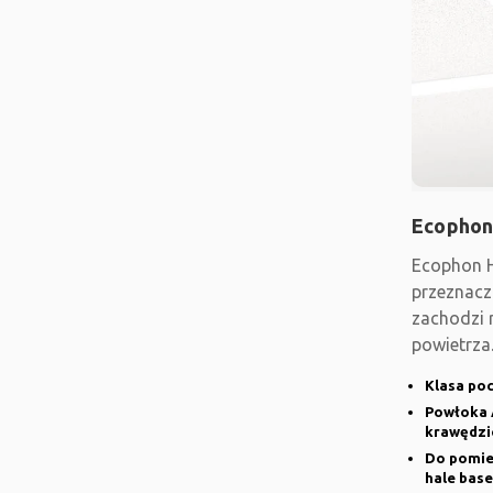
Ecophon
Ecophon H
przeznacz
zachodzi 
powietrza
Klasa poc
Powłoka 
krawędzi
Do pomies
hale base