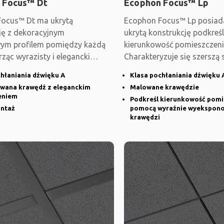
 Focus™ Dt
Ecophon Focus™ Lp
ocus™ Dt ma ukrytą
Ecophon Focus™ Lp posiad
ję z dekoracyjnym
ukrytą konstrukcję podkreśl
ym profilem pomiędzy każdą
kierunkowość pomieszczeni
rząc wyrazisty i elegancki
Charakteryzuje się szerszą 
ystem jest modułowy,
między płytami
hłaniania dźwięku A
Klasa pochłaniania dźwięku 
wana krawędź z eleganckim
Malowane krawędzie
eniem
Podkreśl kierunkowość pomi
ntaż
pomocą wyraźnie wyekspon
krawędzi