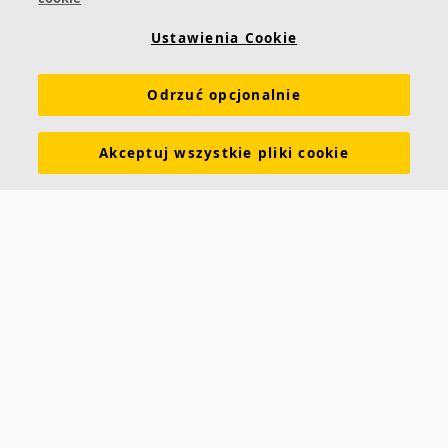
Ustawienia Cookie
Odrzuć opcjonalnie
Akceptuj wszystkie pliki cookie
Ecophon Gedina™ E
Ecophon Gedina™ E posiada częściowo ukrytą
konstrukcję i schodkowo przycięte krawędzie.
Tworzą one efekt cienia podkreślający zarys każdej
płyty, co pozwala
Klasa pochłaniania dźwięku A
Schodkowo przycięte, malowane krawędzie
Łatwy montaż i demontaż