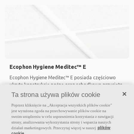
Ecophon Hygiene Meditec™ E
Ecophon Hygiene Meditec™ E posiada częściowo
ukrytą konstrukcję nośną oraz schodkowo przycięte
krawędzie i jest odpowiedni do stosowania w
Ta strona używa plików cookie
pomieszczeniach
Poprzez kliknięcie na „Akceptacja wszystkich plików cookie”
Klasa pochłaniania dźwięku A
jest wyrażona zgoda na przechowywanie plików cookie na
swoim urządzeniu w celu usprawnienia korzystania z nawigacji
Powłoka Akutex™ TH i malowane krawędzie
strony, analizowania wykorzystania strony i wsparcia naszych
Do pomieszczeń suchych, w których prowadzona jest
plików
działań marketingowych. Przeczytaj więcej w naszej
regularna dezynfekcja
cookie