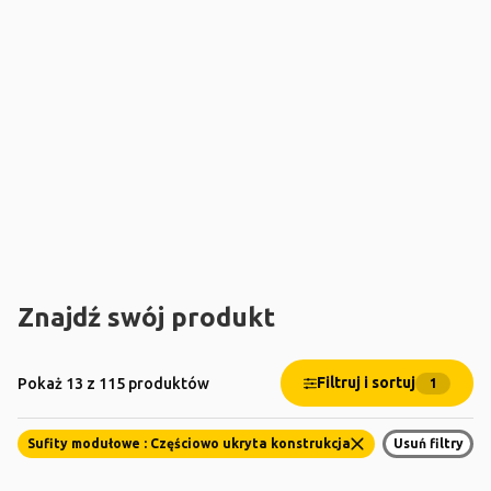
Znajdź swój produkt
Filtruj i sortuj
Pokaż 13 z 115 produktów
1
Sufity modułowe : Częściowo ukryta konstrukcja
Usuń filtry