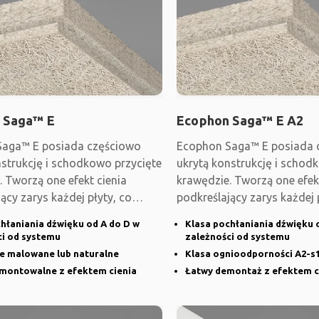
 Saga™ E
Ecophon Saga™ E A2
Saga™ E posiada częściowo
Ecophon Saga™ E posiada 
nstrukcję i schodkowo przycięte
ukrytą konstrukcję i schod
. Tworzą one efekt cienia
krawędzie. Tworzą one efek
ący zarys każdej płyty, co
podkreślający zarys każdej 
pozwala
hłaniania dźwięku od A do D w
Klasa pochłaniania dźwięku 
ci od systemu
zależności od systemu
e malowane lub naturalne
Klasa ognioodporności A2-s1
montowalne z efektem cienia
Łatwy demontaż z efektem c