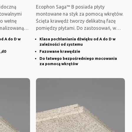
idoczną
Ecophon Saga™ B posiada płyty
ntowalnymi
montowane na styk za pomocą wkrętów.
no wełnę
Ścięta krawędź tworzy delikatną fazę
ymalizowaną
pomiędzy płytami. Do zastosowań, w
których wymagana
od A do D w
Klasa pochłaniania dźwięku od A do D w
zależności od systemu ​
,d0
Fazowane krawędzie​
Do łatwego bezpośredniego mocowania
za pomocą wkrętów