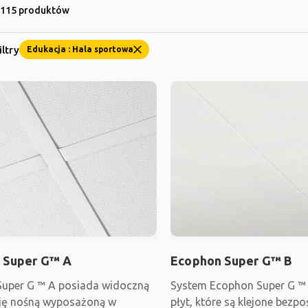
 115 produktów
iltry
Edukacja : Hala sportowa
 Super G™ A
Ecophon Super G™ B
uper G ™ A posiada widoczną
System Ecophon Super G ™ 
ję nośną wyposażoną w
płyt, które są klejone bezp