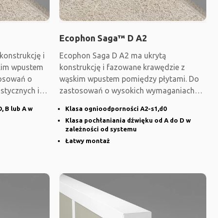
Ecophon Saga™ D A2
onstrukcję i
Ecophon Saga D A2 ma ukrytą
kim wpustem
konstrukcję i fazowane krawędzie z
tosowań o
wąskim wpustem pomiędzy płytami. Do
stycznych i
zastosowań o wysokich wymaganiach
akustycznych i wzorniczych
, B lub A w
Klasa ognioodporności A2-s1,d0
Klasa pochłaniania dźwięku od A do D w
zależności od systemu
Łatwy montaż