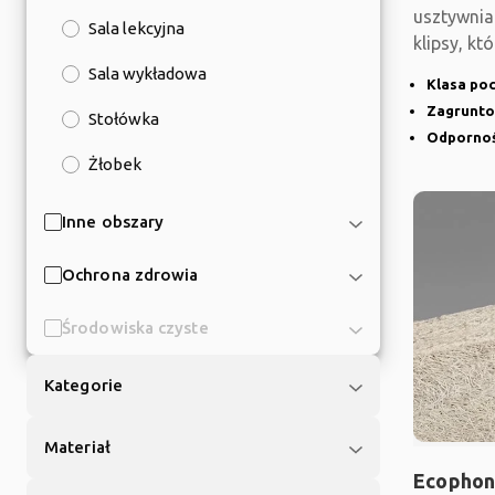
usztywnia
Sala lekcyjna
klipsy, kt
System je
Sala wykładowa
Klasa poc
Zagrunto
Stołówka
Odporność
Żłobek
Inne obszary
Ochrona zdrowia
Środowiska czyste
Kategorie
Materiał
Ecophon