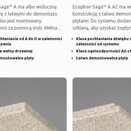
Saga™ A ma albo widoczną
Ecophon Saga™ A A2 ma w
ję z łatwymi do demontażu
konstrukcję z łatwo demo
albo jest montowany
płytami. Do systemu doda
nio za pomocą śrub. Wełna
szklaną, aby uzyskać zopt
ako dodatek do
absorpcję dźwięku.
hłaniania od A do D w zależności
Klasa pochłaniania dźwięku 
ązania
zależności od systemu
e wełny drzewnej
Klasa ognioodporności A2-s1
montowalne płyty
Łatwo demontowalne płyty