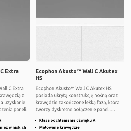
C Extra
Ecophon Akusto™ Wall C Akutex
HS
all C Extra
Ecophon Akusto™ Wall C Akutex HS
 krawędzią z
posiada ukrytą konstrukcję nośną oraz
na uzyskanie
krawędzie zakończone lekką fazą, która
zenia paneli.
tworzy dyskretne połączenie paneli.
Odpowiedni do
A
Klasa pochłaniania dźwięku A
ież w niskich
Malowane krawędzie