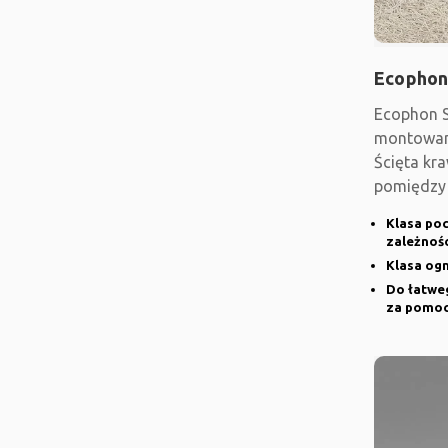
Ecophon
Ecophon S
montowane
Ścięta kr
pomiędzy 
których 
Klasa poc
zależnoś
Klasa og
Do łatwe
za pomoc