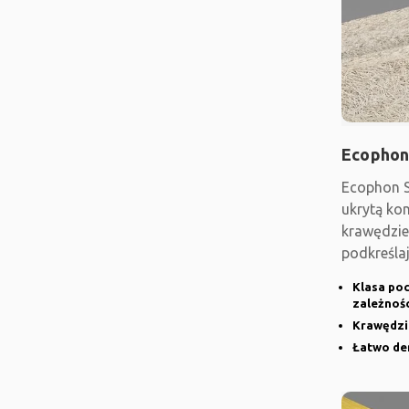
Ecophon
Ecophon 
ukrytą ko
krawędzie
podkreślaj
pozwala
Klasa poc
zależnoś
Krawędzi
Łatwo de