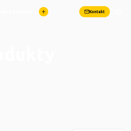
cje o Ecophon
Kontakt
odukty