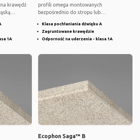
ana krawędź
profili omega montowanych
wąską
bezpośrednio do stropu lub
podwieszanego systemu
A
Klasa pochłaniania dźwięku A
Zagruntowane krawędzie
asa 1A
Odporność na uderzenia - klasa 1A
Ecophon Saga™ B