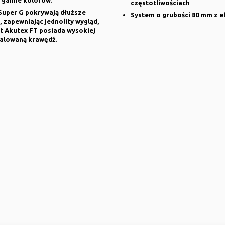
częstotliwościach
Super G pokrywają dłuższe
System o grubości 80 mm z e
, zapewniając jednolity wygląd,
t Akutex FT posiada wysokiej
malowaną krawędź.