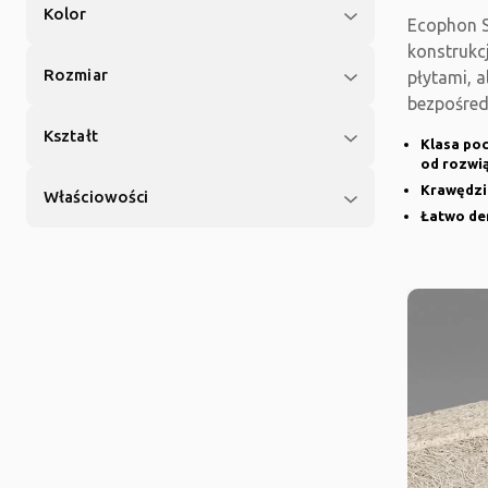
Kolor
Ecophon 
konstrukc
Rozmiar
płytami, 
bezpośred
szklana j
Kształt
Klasa poc
od rozwi
Krawędzi
Właściowości
Łatwo de