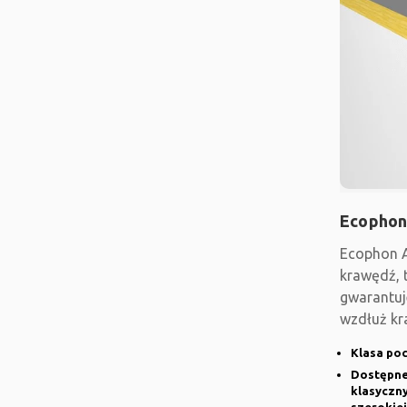
Ecophon
Ecophon A
krawędź, 
gwarantuj
wzdłuż kr
mechanic
Klasa poc
Dostępne 
klasyczn
szerokiej