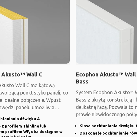
 Akusto™ Wall C
Ecophon Akusto™ Wall 
Bass
kusto Wall C ma kątową
System Ecophon Akusto™ W
tworzącą punkt styku paneli, co
Bass z ukrytą konstrukcją i
e idealne połączenie. Wpust
delikatną fazą. Pozwala to 
awędzi panelu umożliwia
prawie niewidocznego połąc
zne
hłaniania dźwięku A
Klasa pochłaniania dźwięku 
z profilem Thinline lub
ym profilem WP, oba dostępne w
Doskonałe pochłanianie równ
 gamie kolorów.