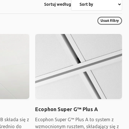
Sortuj według
Usuń filtry
Ecophon Super G™ Plus A
B składa się z
Ecophon Super G™ Plus A to system z
ośrednio do
wzmocnionym rusztem, składający się z