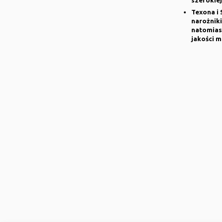
Texona i 
narożniki
natomias
jakości 