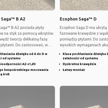
 Saga™ B A2
Ecophon Saga™ D
aga™ B A2 posiada płyty
Ecophon Saga D ma ukrytą k
 na styk za pomocą wkrętów.
fazowane krawędzie z wąs
awędź tworzy delikatną fazę
pomiędzy płytami. Do zas
płytami. Do zastosowań, w
wysokich wymaganiach aku
wymagana
wzorniczych,
hłaniania dźwięku od A do D w
Klasa pochłaniania dźwięku D
ci od systemu
zależności od systemu
nioodporności A2-s1,d0
Dyskretne krawędzie
go bezpośredniego mocowania
Łatwy montaż
ą śrub