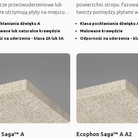
cze przeciwuderzeniowe lub
powierzchni stropu. Fazow
óre utrzymują płyty na miejscu.
tworzy pomiędzy płytami 
st
szczelinę,
hłaniania dźwięku A
Klasa pochłaniania dźwięku 
wane lub naturalne krawędzie
Malowane krawędzie
 na uderzenia - klasa 2A lub 3A
Odporność na uderzenia - kl
 Saga™ A
Ecophon Saga™ A A2