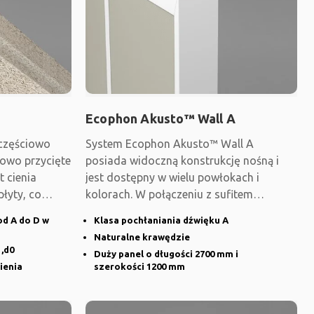
Ecophon Akusto™ Wall A
częściowo
System Ecophon Akusto™ Wall A
kowo przycięte
posiada widoczną konstrukcję nośną i
t cienia
jest dostępny w wielu powłokach i
płyty, co
kolorach. W połączeniu z sufitem
dźwiękochłonnym panel ten
od A do D w
Klasa pochłaniania dźwięku A
Naturalne krawędzie
,d0
Duży panel o długości 2700 mm i
ienia
szerokości 1200 mm