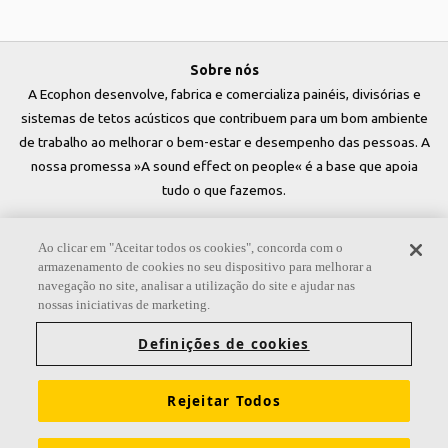
Sobre nós
A Ecophon desenvolve, fabrica e comercializa painéis, divisórias e
sistemas de tetos acústicos que contribuem para um bom ambiente
de trabalho ao melhorar o bem-estar e desempenho das pessoas. A
nossa promessa »A sound effect on people« é a base que apoia
tudo o que fazemos.
Siga-nos
Ao clicar em "Aceitar todos os cookies", concorda com o
armazenamento de cookies no seu dispositivo para melhorar a
navegação no site, analisar a utilização do site e ajudar nas
nossas iniciativas de marketing.
Links
Definições de cookies
Sobre a Ecophon
Conhecimentos sobre acústica
Rejeitar Todos
Cores e superfícies
Exigências funcionais
Sustentabilidade
Tools & Services
Informação legal