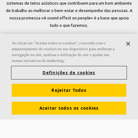
sistemas de tetos acústicos que contribuem para um bom ambiente
de trabalho ao melhorar o bem-estar e desempenho das pessoas. A
nossa promessa »A sound effect on people« é a base que apoia
tudo o que fazemos.
Siga-nos
Ao clicar em "Aceitar todos os cookies", concorda com o
armazenamento de cookies no seu dispositivo para melhorar a
navegação no site, analisar a utilização do site e ajudar nas
nossas iniciativas de marketing.
Links
Definições de cookies
Sobre a Ecophon
Conhecimentos sobre acústica
Rejeitar Todos
Cores e superfícies
Exigências funcionais
Sustentabilidade
Tools & Services
Informação legal
Aceitar todos os cookies
Download de brochuras
Soluções acústicas
Contactos