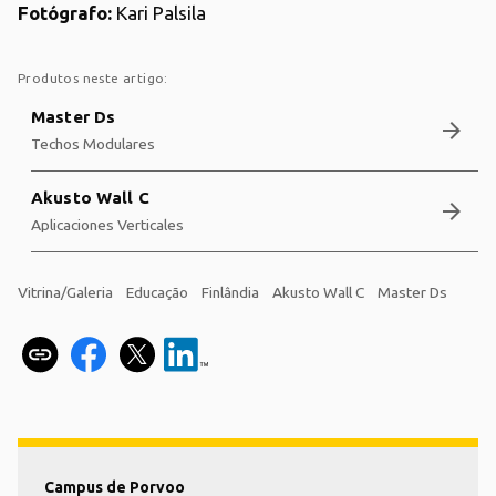
Fotógrafo:
Kari Palsila
Produtos neste artigo:
Master Ds
arrow_forward
Techos Modulares
Akusto Wall C
arrow_forward
Aplicaciones Verticales
Vitrina/Galeria
Educação
Finlândia
Akusto Wall C
Master Ds
Campus de Porvoo