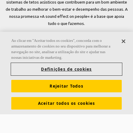
sistemas de tetos acústicos que contribuem para um bom ambiente
de trabalho ao melhorar o bem-estar e desempenho das pessoas. A
nossa promessa »A sound effect on people« é a base que apoia
tudo o que fazemos.
Siga-nos
Ao clicar em "Aceitar todos os cookies", concorda com o
armazenamento de cookies no seu dispositivo para melhorar a
navegação no site, analisar a utilização do site e ajudar nas
nossas iniciativas de marketing.
Links
Definições de cookies
Sobre a Ecophon
Conhecimentos sobre acústica
Rejeitar Todos
Cores e superfícies
Exigências funcionais
Sustentabilidade
Tools & Services
Informação legal
Aceitar todos os cookies
Download de brochuras
Soluções acústicas
Contactos
Saint-Gobain Ecophon