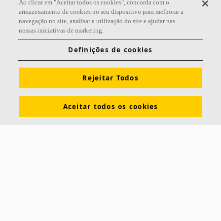
Ao clicar em "Aceitar todos os cookies", concorda com o
armazenamento de cookies no seu dispositivo para melhorar a
navegação no site, analisar a utilização do site e ajudar nas
nossas iniciativas de marketing.
Links
Definições de cookies
Sobre a Ecophon
Conhecimentos sobre acústica
Rejeitar Todos
Cores e superfícies
Exigências funcionais
Sustentabilidade
Tools & Services
Informação legal
Aceitar todos os cookies
Download de brochuras
Soluções acústicas
Contactos
Saint-Gobain Ecophon
Box 500
SE 265 03 Hyllinge
Suécia