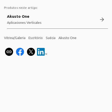
Produtos neste artigo:
Akusto One
arrow_forward
Aplicaciones Verticales
Vitrina/Galeria
Escritório
Suécia
Akusto One