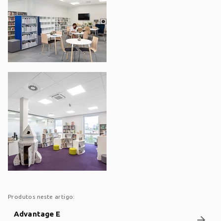
Produtos neste artigo:
Advantage E
arrow_forward