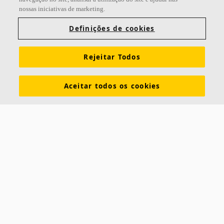
nossas iniciativas de marketing.
Links
Definições de cookies
Sobre a Ecophon
Conhecimentos sobre acústica
Rejeitar Todos
Cores e superfícies
Exigências funcionais
Sustentabilidade
Tools & Services
Informação legal
Aceitar todos os cookies
Download de brochuras
Soluções acústicas
Contactos
Saint-Gobain Ecophon
Box 500
SE 265 03 Hyllinge
Suécia
Telefone: +46 42 17 99 00