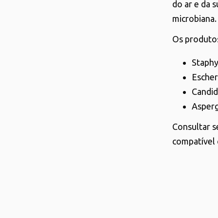
do ar e da s
microbiana
Os produtos
Staph
Escheri
Candid
Aspergi
Consultar s
compatível 