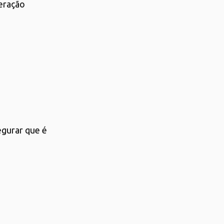
feração
egurar que é