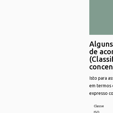
Alguns
de aco
(Class
concen
Isto para as
em termos d
expresso c
Classe
ISO