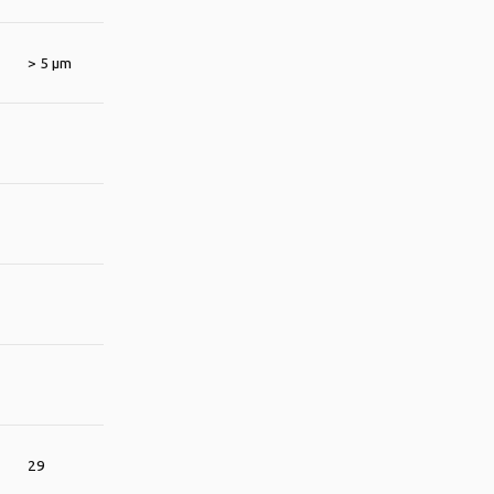
> 5 μm
29