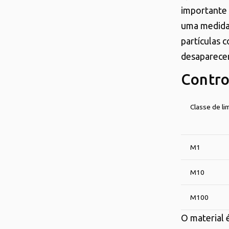
importante 
uma medida 
partículas 
desaparecer
Contro
Classe de li
M1
M10
M100
O material 