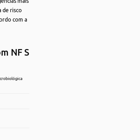
gências mais
 de risco
cordo com a
om NF S
crobiológica