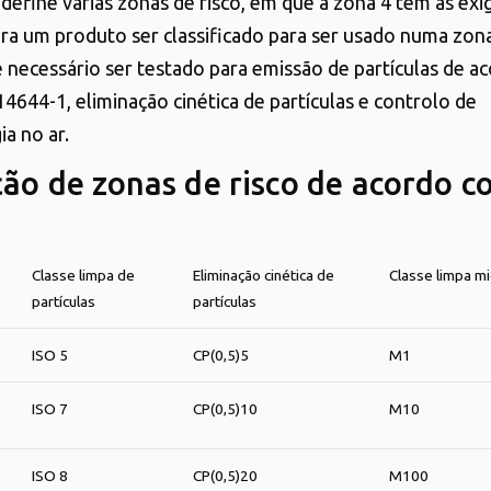
define várias zonas de risco, em que a zona 4 tem as exi
Para um produto ser classificado para ser usado numa zona
 é necessário ser testado para emissão de partículas de a
4644-1, eliminação cinética de partículas e controlo de
ia no ar.
ção de zonas de risco de acordo c
Classe limpa de
Eliminação cinética de
Classe limpa mi
partículas
partículas
ISO 5
CP(0,5)5
M1
ISO 7
CP(0,5)10
M10
ISO 8
CP(0,5)20
M100