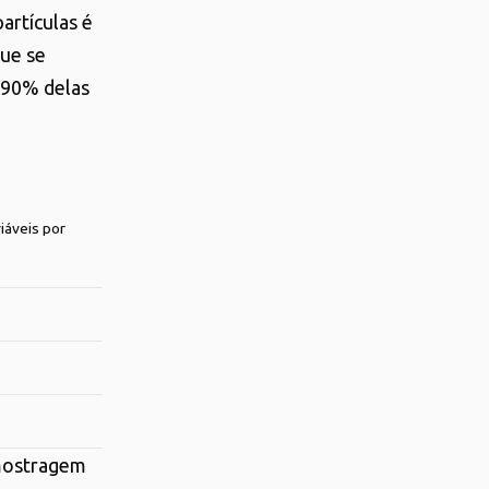
artículas é
que se
 90% delas
iáveis por
amostragem