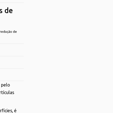
s de
 redução de
 pelo
tículas
fícies, é