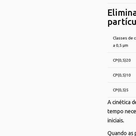
Elimina
partícu
Classes de c
a 0,5 μm
CP(0,5)20
CP(0,5)10
CP(0,5)5
A cinética d
tempo neces
iniciais.
Quando as p