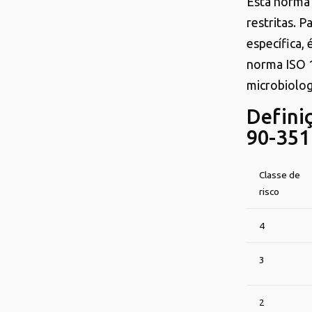
Esta norma 
restritas. 
específica,
norma ISO 1
microbiolog
Defini
90-351
Classe de
risco
4
3
2