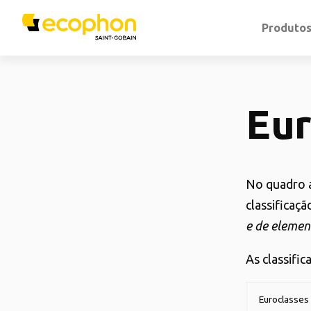
Produto
Eur
No quadro 
classificaçã
e de elemen
As classifi
Euroclasses