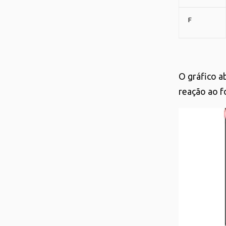
F
O gráfico a
reação ao f