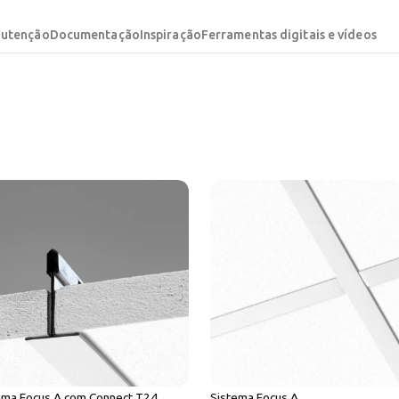
nutenção
Documentação
Inspiração
Ferramentas digitais e vídeos
ema Focus A com Connect T24
Sistema Focus A