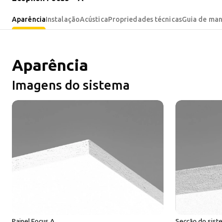
Aparência
Instalação
Acústica
Propriedades técnicas
Guia de ma
Aparência
Imagens do sistema
Painel Focus A
Secção do sist