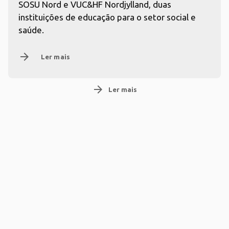
SOSU Nord e VUC&HF Nordjylland, duas
instituições de educação para o setor social e
saúde.
arrow_forward
Ler mais
arrow_forward
Ler mais