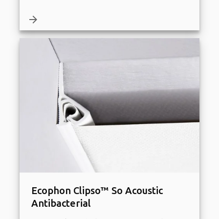
arrow_forward
Ecophon Clipso™ So Acoustic
Antibacterial