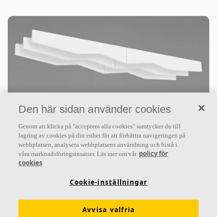
Den här sidan använder cookies
Ecophon Solo™ Baffle ZigZag
Genom att klicka på "acceptera alla cookies" samtycker du till
Solo Baffle ZigZag är vertikalt installerade bafflar
lagring av cookies på din enhet för att förbättra navigeringen på
webbplatsen, analysera webbplatsens användning och bistå i
utan ram. Sicksackmönstret ger en speciell
policy för
våra marknadsföringsinsatser. Läs mer om vår
rumskänsla och möjlighet att uttrycka design med
cookies
hjälp av färg
Cookie-inställningar
Utmärkta akustiska egenskaper
Sicksackdesign med rak, målad kant
Avvisa valfria
Tillför ett unikt uttryck och distinkta linjer