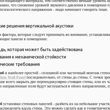
поглощающего материала, тем соответственно меньше уровень ш
зано, что снижение уровней звукового давления в помещении п
сихологического напряжения - люди начинают говорить тише.
ие решения вертикальной акустики
 фактора, которые следует принимать во внимание, устанавлива
ающие панели в помещении:
дь, которая может быть задействована
вания к механической стойкости
ические требования
об
и наиболее простой - сплошной или частичный монтаж стен
hon Wall Panel
последовательно, от стены до стены. С точки зр
чше всего закрыть две перпендикулярно стоящие стены, или их ча
о направленные поля будут заглушаться в обоих направлениях, 
об
установки стеновых панелей - разбить их на небольшие участк
аспределить вдоль стены. Это можно сделать как в геометрическо