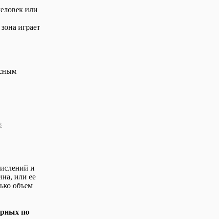
человек или
 зона играет
есным
в
числений и
на, или ее
лько объем
ерных по