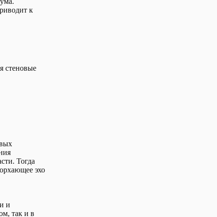
ума.
риводит к
я стеновые
овых
ения
сти. Тогда
порхающее эхо
и и
м, так и в