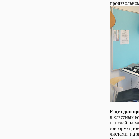
произвольном
Еще один пр
в классных к
панелей на у
информационн
листами, на 