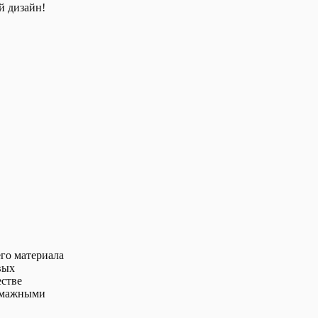
й дизайн!
го материала
вых
естве
бумажными