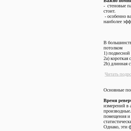
Важно помни
- стеновые п
стоит.
- особенно в
наиболее эфф
В большинств
потолком
1) подвесной
2a) короткая 
2b) длинная 
Читать подр
Основные пок
Время ревер
измерений в 
производные. 
помещения и 
статистичес
Однако, эти 