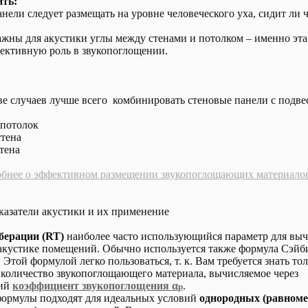
ть:
анели следует размещать на уровне человеческого уха, сидит ли 
ажны для акустики углы между стенами и потолком – именно эта
ективную роль в звукопоглощении.
е случаев лучше всего комбинировать стеновые панели с подв
 потолок
стена
стена
обнее о эффективном размещении звукопоглощающих материало
азатели акустики и их применение
берации (RT)
наиболее часто использующийся параметр для вы
акустике помещений. Обычно используется также формула Сэйби
Этой формулой легко пользоваться, т. к. Вам требуется знать то
количество звукопоглощающего материала, вычисляемое через
кий
коэффициент звукопоглощения α
.
p
формулы подходят для идеальных условий
однородных (равном