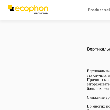
Product se
Вертикаль
Вертикальны
тех случаях,
Причины могу
загораживать
больших окон
Снижение ур
Во многих по