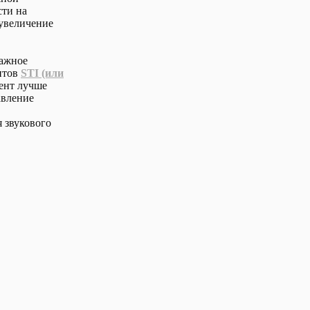
сти на
 увеличение
важное
нтов
STI (или
ент лучше
авление
 звукового