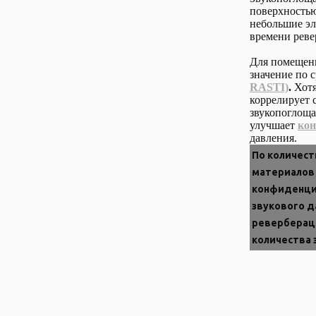
поверхностью
небольшие эл
времени реве
Для помещени
значение по 
RASTI)
.
Хот
коррелирует 
звукопоглоща
улучшает
кон
давления.
По количес
материалов
конфиденциа
звукового д
ревербераци
количества