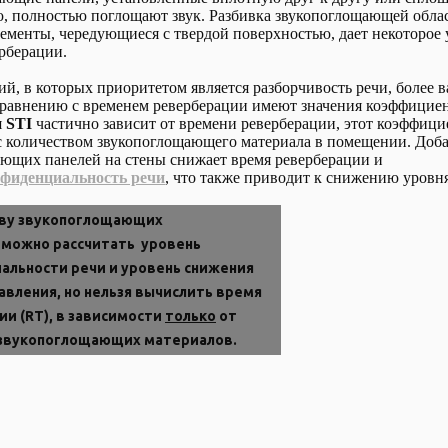
, полностью поглощают звук. Разбивка звукопоглощающей обла
ементы, чередующиеся с твердой поверхностью, дает некоторое
рберации.
й, в которых приоритетом является разборчивость речи, более 
сравнению с временем реверберации имеют значения коэффицие
я
STI
частично зависит от времени реверберации, этот коэффици
с количеством звукопоглощающего материала в помещении. Доб
ющих панелей на стены снижает время реверберации и
фиденциальность речи
, что также приводит к снижению уровня
тву звукопоглощающих
 можно рассчитать уровень
льности речи и уровень снижения
авления, но нельзя вычислить время
и (RT), в зависимости
только
от
 звукопоглощающих материалов.