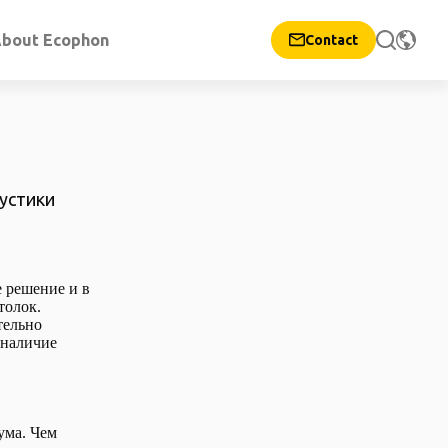
bout Ecophon
Contact
устики
е решение и в
толок.
тельно
 наличие
ума. Чем