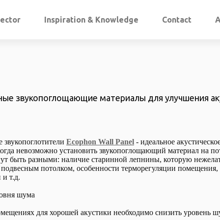
lector
Inspiration & Knowledge
Contact
A
ные звукопоглощающие материалы для улучшения ак
е звукопоглотители
Ecophon Wall Panel
- идеальное акустическо
 когда невозможно установить звукопоглощающий материал на по
т быть разными: наличие старинной лепнины, которую нежела
 подвесным потолком, особенности терморегуляции помещения,
 и т.д.
овня шума
мещениях для хорошей акустики необходимо снизить уровень ш