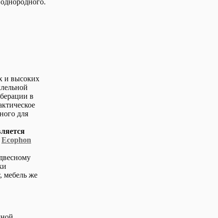
т однородного.
х и высоких
ллельной
берации в
актическое
ного для
вляется
и
Ecophon
одвесному
ки
, мебель же
шной