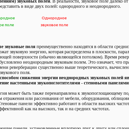
лениям) звуковых полей
. В реальности, звуковое поле далеко о
едставить в виде двух полей: однородного и неоднородного.
ородное
Однородное
ое поле
звуковое поле
е звуковые поля
преимущественно находятся в области средни
ержат звуковую энергию, которая распределена в плоскости, пара
ющей поверхности (обычно являющейся потолком). Время ревер
условлено неоднородным звуковым полем. Это означает, что пр
мени реверберации существенно выше теоретического, вычислен
звукового поля.
пособом снижения энергии неоднородных звуковых полей я
ение настенными звукопоглотителями - стеновыми панелям
ргия может быть также перенаправлена к звукопоглощающему п
м отражения или рассеивания от мебели, оборудования, облицов
теновые панели эффективно работают в области высоких частот
ффективной как на высоких, так и на средних частотах.
ющие панели, установленные вплотную друг к другу или спло