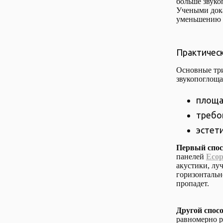
больше звуко
Учеными дока
уменьшению п
Практическ
Основные три
звукопоглощ
площа
требо
эстет
Первый спос
панелей
Ecop
акустики, лу
горизонтальн
пропадет.
Другой спос
равномерно р