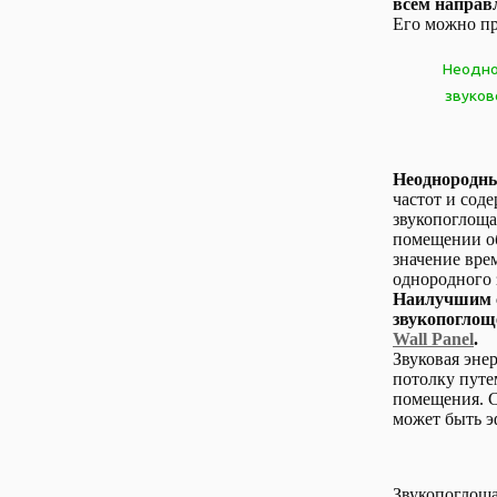
всем направ
Его можно пр
Неодн
звуков
Неоднородны
частот и сод
звукопоглоща
помещении об
значение вре
однородного 
Наилучшим с
звукопоглощ
Wall Panel
.
Звуковая эне
потолку путе
помещения. С
может быть э
Звукопоглоща