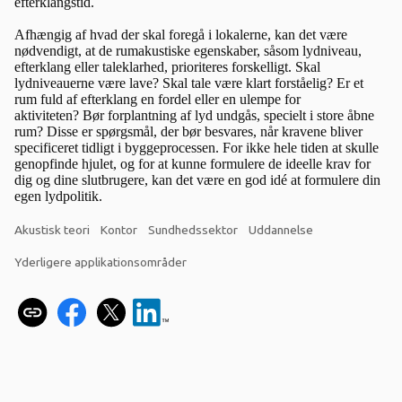
efterklangstid.
Afhængig af hvad der skal foregå i lokalerne, kan det være
nødvendigt, at de rumakustiske egenskaber, såsom lydniveau,
efterklang eller taleklarhed, prioriteres forskelligt. Skal
lydniveauerne være lave? Skal tale være klart forståelig? Er et
rum fuld af efterklang en fordel eller en ulempe for
aktiviteten? Bør forplantning af lyd undgås, specielt i store åbne
rum? Disse er spørgsmål, der bør besvares, når kravene bliver
specificeret tidligt i byggeprocessen. For ikke hele tiden at skulle
genopfinde hjulet, og for at kunne formulere de ideelle krav for
dig og dine slutbrugere, kan det være en god idé at formulere din
egen lydpolitik.
Akustisk teori
Kontor
Sundhedssektor
Uddannelse
Yderligere applikationsområder