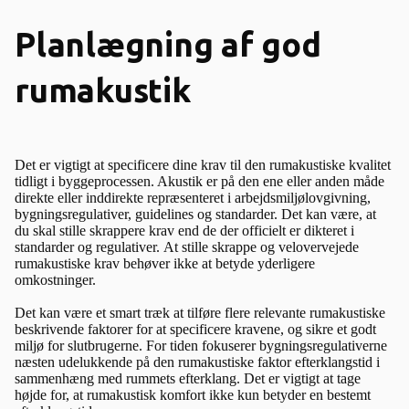
Planlægning af god
rumakustik
Det er vigtigt at specificere dine krav til den rumakustiske kvalitet
tidligt i byggeprocessen. Akustik er på den ene eller anden måde
direkte eller inddirekte repræsenteret i arbejdsmiljølovgivning,
bygningsregulativer, guidelines og standarder. Det kan være, at
du skal stille skrappere krav end de der officielt er dikteret i
standarder og regulativer. At stille skrappe og velovervejede
rumakustiske krav behøver ikke at betyde yderligere
omkostninger.
Det kan være et smart træk at tilføre flere relevante rumakustiske
beskrivende faktorer for at specificere kravene, og sikre et godt
miljø for slutbrugerne. For tiden fokuserer bygningsregulativerne
næsten udelukkende på den rumakustiske faktor efterklangstid i
sammenhæng med rummets efterklang. Det er vigtigt at tage
højde for, at rumakustisk komfort ikke kun betyder en bestemt