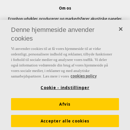
Om os
Ecophon udvikler, producerer og markedsfører akustiske paneler,
baffler og loftsystemer, der bidrager til et godt arbejdsmiljø ved at
Denne hjemmeside anvender
forbedre menneskers velbefindende og effektivitet. Vores løfte "A
cookies
sound effect on people" er rygraden i alt, hvad vi gør.
Vi anvender cookies til at få vores hjemmeside til at virke
Følg os
ordentligt, personalisere indhold og reklamer, tilbyde funktioner
i forhold til sociale medier og analysere vores traffik. Vi deler
også information vedrørende din brug af vores hjemmeside på
vores sociale medier, i reklamer og med analytiske
cookies policy
samarbejdspartnere. Læs mere i vores
Links
Cookie - indstillinger
Diffus ventilation
Akustisk viden
Akustikløsninger
Funktionskrav
Farver og overflader
Afvis
Digitale værktøjer & services
Brochurer
Ecophon prisliste
Accepter alle cookies
Molio bygningsdelbeskrivelser
LCAbyg filer