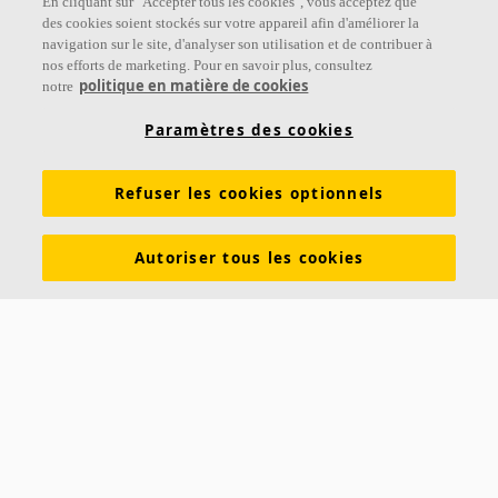
En cliquant sur "Accepter tous les cookies", vous acceptez que
Suivez-nous
des cookies soient stockés sur votre appareil afin d'améliorer la
navigation sur le site, d'analyser son utilisation et de contribuer à
nos efforts de marketing. Pour en savoir plus, consultez
politique en matière de cookies
notre
Liens
Paramètres des cookies
Connaissances sur l'acoustique
Produits
Refuser les cookies optionnels
Inspiration & Connaissances
Propriétés fonctionnelles
Couleurs et revêtements
Autoriser tous les cookies
DOP - Déclarations des performances
PV Acoustiques
Descriptifs types
Brochures à télécharger
À propos d'Ecophon
Carrières
Développement durable
Mentions légales
Avis clients Ecophon
Contact