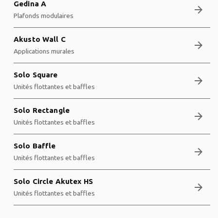
Gedina A
arrow_forward
Plafonds modulaires
Akusto Wall C
arrow_forward
Applications murales
Solo Square
arrow_forward
Unités flottantes et baffles
Solo Rectangle
arrow_forward
Unités flottantes et baffles
Solo Baffle
arrow_forward
Unités flottantes et baffles
Solo Circle Akutex HS
arrow_forward
Unités flottantes et baffles