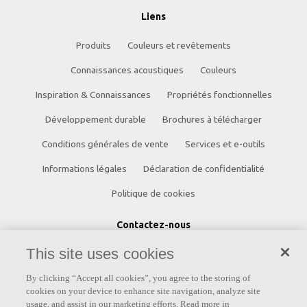
Liens
Produits
Couleurs et revêtements
Connaissances acoustiques
Couleurs
Inspiration & Connaissances
Propriétés fonctionnelles
Développement durable
Brochures à télécharger
Conditions générales de vente
Services et e-outils
Informations légales
Déclaration de confidentialité
Politique de cookies
Contactez-nous
Siège social
Suisse romande
This site uses cookies
Akustikmodular AG Akustikmodular AG
By clicking “Accept all cookies”, you agree to the storing of
Rudolf-Diesel-Strasse 3 Bd de l'Arc-en-Ciel 28
cookies on your device to enhance site navigation, analyze site
usage, and assist in our marketing efforts. Read more in