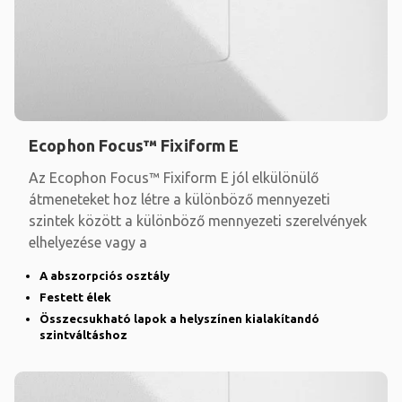
Ecophon Focus™ Fixiform E
Az Ecophon Focus™ Fixiform E jól elkülönülő
átmeneteket hoz létre a különböző mennyezeti
szintek között a különböző mennyezeti szerelvények
elhelyezése vagy a
A abszorpciós osztály
Festett élek
Összecsukható lapok a helyszínen kialakítandó
szintváltáshoz