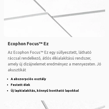
Ecophon Focus™ Ez
Az Ecophon Focus™ Ez egy süllyesztett, látható
ráccsal rendelkező, átlós élkialakítású rendszer,
amely új dizájnelemet eredményez a mennyezeten. Jó
akusztikát
A abszorpciós osztály
Festett élek
Új lapkialakítás, könnyű bontható lapokkal