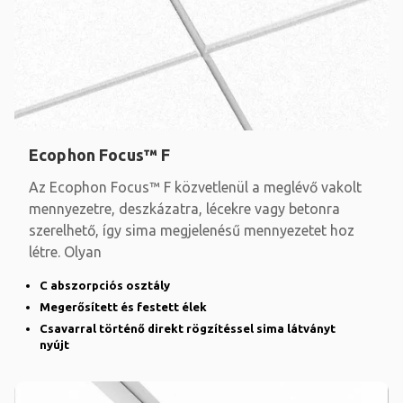
Ecophon Focus™ F
Az Ecophon Focus™ F közvetlenül a meglévő vakolt
mennyezetre, deszkázatra, lécekre vagy betonra
szerelhető, így sima megjelenésű mennyezetet hoz
létre. Olyan
C abszorpciós osztály
Megerősített és festett élek
Csavarral történő direkt rögzítéssel sima látványt
nyújt