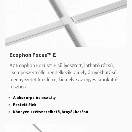
Ecophon Focus™ E
Az Ecophon Focus™ E süllyesztett, látható rácsú,
csempeszerű éllel rendelkezik, amely árnyékhatású
mennyezetet hoz létre, kiemelve az egyes lapokat és
részben
A abszorpciós osztály
Festett élek
Könnyen szétszerelhető, árnyékhatású