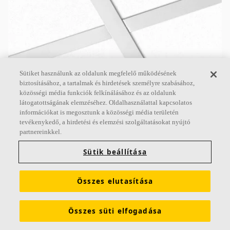
Sütiket használunk az oldalunk megfelelő működésének
biztosításához, a tartalmak és hirdetések személyre szabásához,
Ecophon Master™ A
közösségi média funkciók felkínálásához és az oldalunk
látogatottságának elemzéséhez. Oldalhasználattal kapcsolatos
Az Ecophon Master™ A látható rácsrendszerű.
információkat is megosztunk a közösségi média területén
Minden egyes lap könnyen leszerelhető. Alkalmas
tevékenykedő, a hirdetési és elemzési szolgáltatásokat nyújtó
nyitott terű irodákba vagy más olyan helyiségekbe,
partnereinkkel.
ahol szigorú
Sütik beállítása
A abszorpciós osztály
Alapozóval kezelt élek
Összes elutasítása
Nagy formátumban készül és könnyen leszerelhető
Összes süti elfogadása