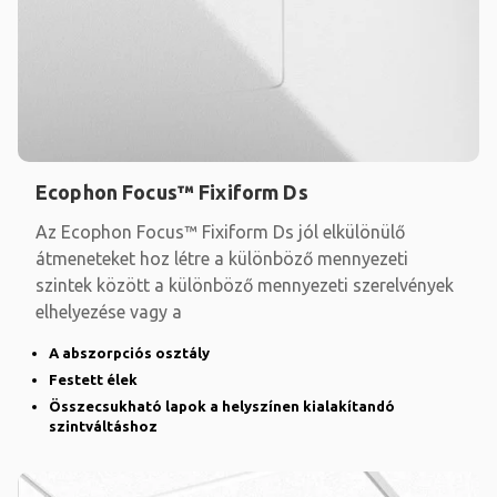
Ecophon Focus™ Fixiform Ds
Az Ecophon Focus™ Fixiform Ds jól elkülönülő
átmeneteket hoz létre a különböző mennyezeti
szintek között a különböző mennyezeti szerelvények
elhelyezése vagy a
A abszorpciós osztály
Festett élek
Összecsukható lapok a helyszínen kialakítandó
szintváltáshoz