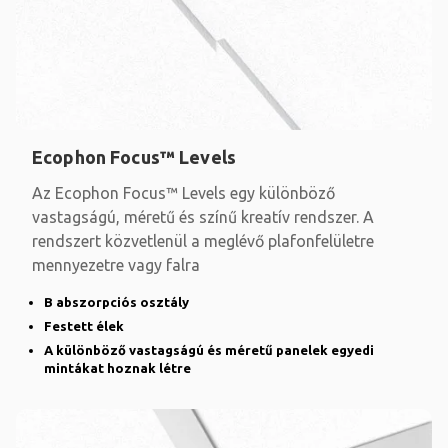
Ecophon Focus™ Levels
Az Ecophon Focus™ Levels egy különböző
vastagságú, méretű és színű kreatív rendszer. A
rendszert közvetlenül a meglévő plafonfelületre
mennyezetre vagy falra
B abszorpciós osztály
Festett élek
A különböző vastagságú és méretű panelek egyedi
mintákat hoznak létre