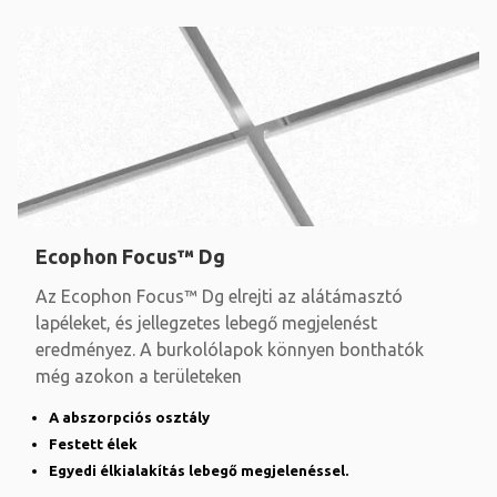
Ecophon Focus™ Dg
Az Ecophon Focus™ Dg elrejti az alátámasztó
lapéleket, és jellegzetes lebegő megjelenést
eredményez. A burkolólapok könnyen bonthatók
még azokon a területeken
A abszorpciós osztály
Festett élek
Egyedi élkialakítás lebegő megjelenéssel.