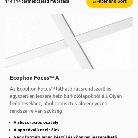
114 114 termékcsalád mutatása
Filter and Sort
Ecophon Focus™ A
Az Ecophon Focus™ látható rácsrendszerű és
egyszerűen leszerelhető burkolólapokból áll. Olyan
beépítésekhez, ahol robusztus álmennyezeti
rendszerre van szükség
A abszorpciós osztály
Alapozóval kezelt élek
Nagy formátumban készül és könnyen leszerelhető