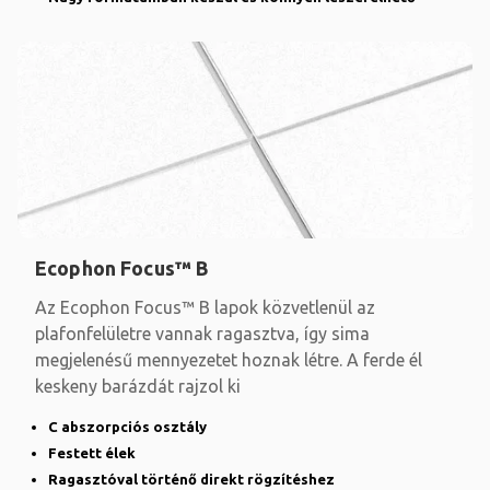
Ecophon Focus™ B
Az Ecophon Focus™ B lapok közvetlenül az
plafonfelületre vannak ragasztva, így sima
megjelenésű mennyezetet hoznak létre. A ferde él
keskeny barázdát rajzol ki
C abszorpciós osztály
Festett élek
Ragasztóval történő direkt rögzítéshez