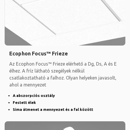
Ecophon Focus™ Frieze
Az Ecophon Focus™ Frieze elérhető a Dg, Ds, A és E
élhez. A fríz látható szegélyek nélkül
csatlakoztatható a falhoz. Olyan helyeken javasolt,
ahol a mennyezet
A abszorpciós osztály
Festett élek
Sima átmenet a mennyezet és a fal között