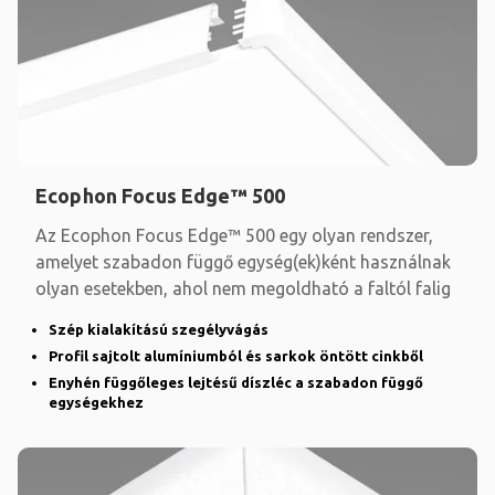
Ecophon Focus Edge™ 500
Az Ecophon Focus Edge™ 500 egy olyan rendszer,
amelyet szabadon függő egység(ek)ként használnak
olyan esetekben, ahol nem megoldható a faltól falig
Szép kialakítású szegélyvágás
Profil sajtolt alumíniumból és sarkok öntött cinkből
Enyhén függőleges lejtésű díszléc a szabadon függő
egységekhez