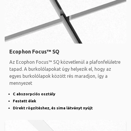
Ecophon Focus™ SQ
Az Ecophon Focus™ SQ közvetlenül a plafonfelületre
tapad. A burkolólapokat úgy helyezik el, hogy az
egyes burkolólapok között rés maradjon, így a
mennyezet
C abszorpciós osztály
Festett élek
Direkt rögzítéshez, és sima látványt nyújt