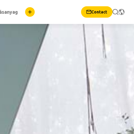
dásanyag
Contact