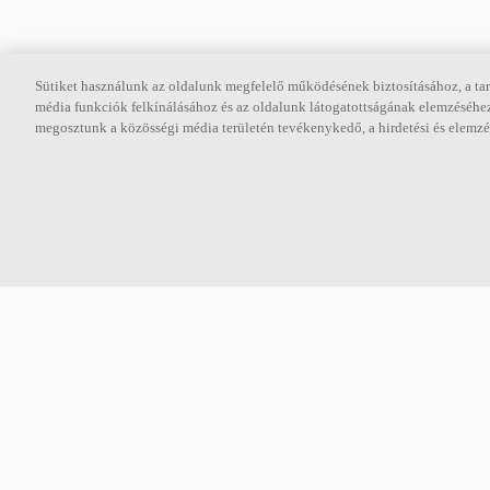
Sütiket használunk az oldalunk megfelelő működésének biztosításához, a tar
média funkciók felkínálásához és az oldalunk látogatottságának elemzéséhez
megosztunk a közösségi média területén tevékenykedő, a hirdetési és elemzés
Mit tudunk nyújtani?
A Saint-
Az akusztika terén megosztott tudásunk
Az Ecophon 
sokkal több, mint csak egy termék. Úgy
csoportjána
gondoljuk, mindenki megérdemli a jó
világelső a 
akusztikai környezetet, hiszen tisztában
piacokon, m
vagyunk azzal, hogyan hat a hang az
fektet a fe