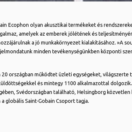
ain Ecophon olyan akusztikai termékeket és rendszereket
rgalmaz, amelyek az emberek jólétének és teljesítményé
 hozzájárulnak a jó munkakörnyezet kialakításához. »A so
 jelmondatunk minden tevékenységünkben központi sze
20 országban működtet üzleti egységeket, világszerte 
üldöttségekkel és mintegy 1100 alkalmazottal dolgozik.
ngében, Svédországban található, Helsingborg közvetlen
a globális Saint-Gobain Csoport tagja.