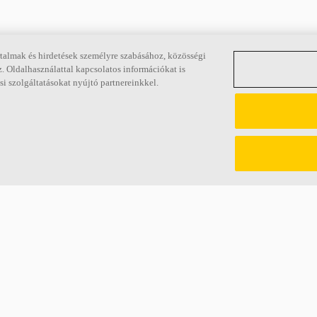
talmak és hirdetések személyre szabásához, közösségi
. Oldalhasználattal kapcsolatos információkat is
i szolgáltatásokat nyújtó partnereinkkel.
Gobainről
Akusztika – a kedvenc 
a világ 100 legnagyobb ipari
Összegyűjtöttük átfogó tudás
k, a Saint-Gobainnek a tagja –
hangzásról és az emberekre gy
lakóhely- és építőipari
hatásáról, hogy megkönnyítsü
indemellett nagy hangsúlyt
tudása bővítését.
nntarthatóságra és az