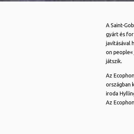
A Saint-Gob
gyárt és fo
javításával
on people«
játszik.
Az Ecophon 
országban k
iroda Hylli
Az Ecophon 