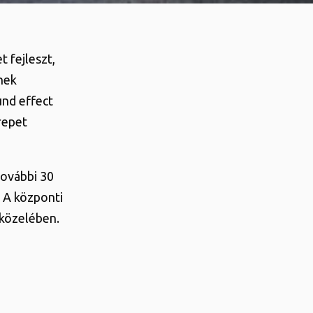
 fejleszt,
nek
und effect
repet
további 30
 A központi
 közelében.