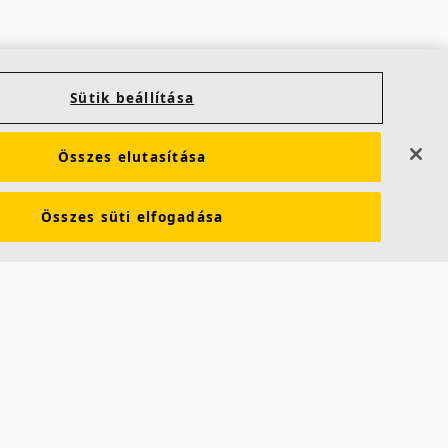
Sütik beállítása
Összes elutasítása
Összes süti elfogadása
témánk!
A karbonsemlegesakusztika felé
unkat a
Az Ecophon fenntarthatóságát az a
akorolt
törekvésünk vezérli, hogy a
k Önnek
legalacsonyabb kibocsátású termékeket
és termelést érjük el. Kötelezettséget
vállalunk arra, hogy átláthatóan