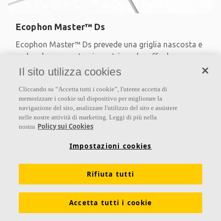
Ecophon Master™ Ds
Ecophon Master™ Ds prevede una griglia nascosta e
un bordo smussato simmetrico, che offre la
massima facilità di montaggio e integrazione di
Il sito utilizza cookies
impianti di
Cliccando su “Accetta tutti i cookie”, l'utente accetta di
memorizzare i cookie sul dispositivo per migliorare la
Classe di assorbimento A
navigazione del sito, analizzare l'utilizzo del sito e assistere
Bordi verniciati
nelle nostre attività di marketing. Leggi di più nella
Massima facilità di montaggio grazie alla scanalatura
Policy sui Cookies
nostra
discreta
Impostazioni cookies
Rifiuta tutti
Accetta tutti i cookie