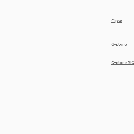
Clipso
Gyptone
Gyptone BIG