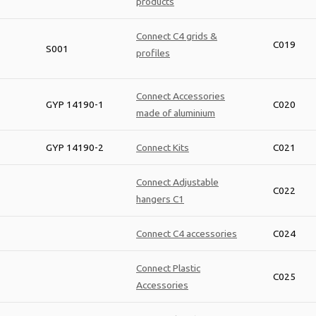
products
Connect C4 grids &
C019
S001
profiles
Connect Accessories
GYP 14190-1
C020
made of aluminium
GYP 14190-2
Connect Kits
C021
Connect Adjustable
C022
hangers C1
Connect C4 accessories
C024
Connect Plastic
C025
Accessories