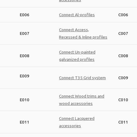
E006
Connect Al-profiles
C006
Connect Access,
E007
C007
Recessed & Inline profiles
Connect Un-painted
E008
C008
galvanized profiles
E009
Connect T35 Grid system
C009
Connect Wood trims and
E010
C010
wood accessories
Connect Lacquered
E011
C011
accessories