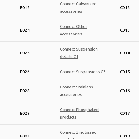
Connect Galvanized
E012
C012
accessories
Connect Other
E024
C013
accessories
Connect Suspension
E025
C014
details C1
E026
Connect Suspensions C3
C015
Connect Stainless
E028
C016
accessories
Connect Phosphated
E029
C017
products
Connect Zinc based
F001
C018