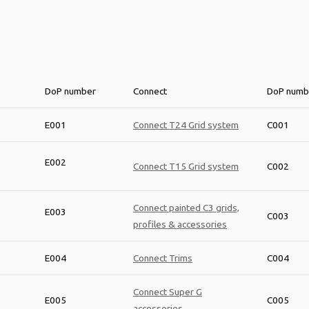
DoP number
Connect
DoP numb
E001
Connect T24 Grid system
C001
E002
Connect T15 Grid system
C002
Connect painted C3 grids,
E003
C003
profiles & accessories
E004
Connect Trims
C004
Connect Super G
E005
C005
accessories