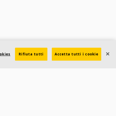
okies
Rifiuta tutti
Accetta tutti i cookie
Contatti
Ecophon
Saint-Gobain Italia S.p.A.
g
Via Giovanni Bensi 8
20152 Milano (MI)
Tel +39 02 61115205