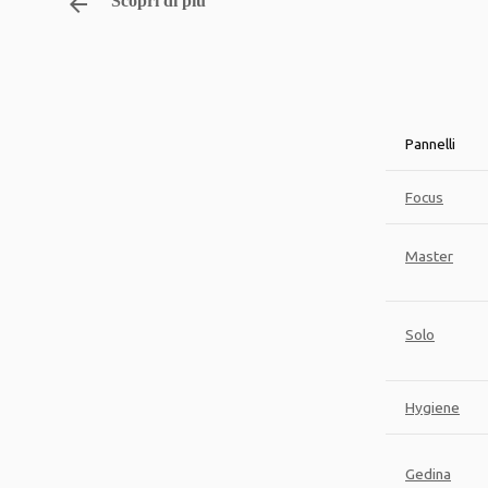
arrow_backward
Scopri di più
Pannelli
Focus
Master
Solo
Hygiene
Gedina