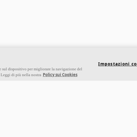
Impostazioni co
e sul dispositivo per migliorare la navigazione del
Policy sui Cookies
. Leggi di più nella nostra
Links
Su Ecophon
Scarica le nostre brochure
Conoscenza Acustica
Segnalazioni Whistleblowin
Soluzioni acustiche
Ventilazione diffusa
Proprietà tecniche