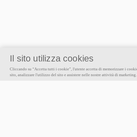
Il sito utilizza cookies
Cliccando su “Accetta tutti i cookie”, l'utente accetta di memorizzare i cooki
sito, analizzare l'utilizzo del sito e assistere nelle nostre attività di marketing
Su di noi
Ecophon sviluppa, produce e commercializza pannelli acustici, baffle
e sistemi da controsoffitto che contribuiscono a creare un buon
ambiente migliorando benessere e performance delle persone.
Seguici