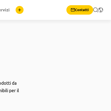
rvizi
Contatti
odotti da
ili per il