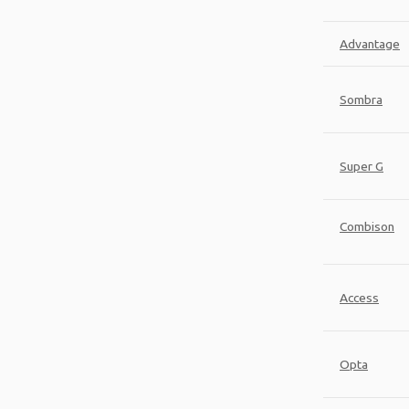
Advantage
Sombra
Super G
Combison
Access
Opta