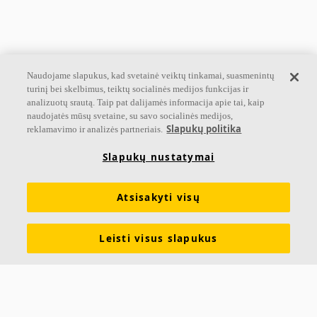
Naudojame slapukus, kad svetainė veiktų tinkamai, suasmenintų
turinį bei skelbimus, teiktų socialinės medijos funkcijas ir
analizuotų srautą. Taip pat dalijamės informacija apie tai, kaip
naudojatės mūsų svetaine, su savo socialinės medijos,
Slapukų politika
reklamavimo ir analizės partneriais.
Slapukų nustatymai
Akustiniai sprendimai
visiems poreikiams
Atsisakyti visų
Peržiūrėkite mūsų produktus
Leisti visus slapukus