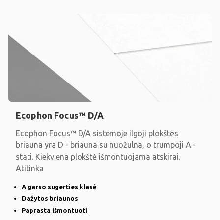
Ecophon Focus™ D/A
Ecophon Focus™ D/A sistemoje ilgoji plokštės
briauna yra D - briauna su nuožulna, o trumpoji A -
stati. Kiekviena plokštė išmontuojama atskirai.
Atitinka
A garso sugerties klasė
Dažytos briaunos
Paprasta išmontuoti