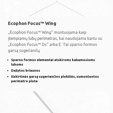
Ecophon Focus™ Wing
„Ecophon Focus™ Wing“ montuojama kaip
įtempiamų lubų perimetras, kai naudojama kartu su
„Ecophon Focus™ Ds“ arba E. Tai sparno formos
garsą sugeriančių
Sparno formos elementai atskiroms kabamosioms
luboms
Dažytos briaunos
Išskirtinės garsą sugeriančios plokštės, sumontuotos
perimetro plote