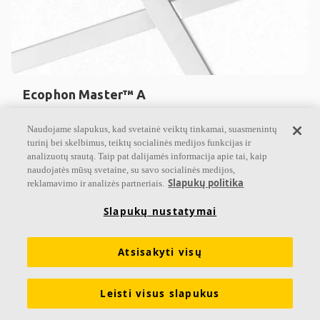
Ecophon Master™ A
Ecophon Master™ A sistema montuojama su
Naudojame slapukus, kad svetainė veiktų tinkamai, suasmenintų
matoma konstrukcija. Plokštės lengvai
turinį bei skelbimus, teiktų socialinės medijos funkcijas ir
išmontuojamos. Tinka atvirojo išplanavimo biurams
analizuotų srautą. Taip pat dalijamės informacija apie tai, kaip
naudojatės mūsų svetaine, su savo socialinės medijos,
ar kitoms patalpoms, kurioms
Slapukų politika
reklamavimo ir analizės partneriais.
A garso sugerties klasė
Slapukų nustatymai
Gruntuotos briaunos
Būna didelių formatų ir lengva išmontuoti
Atsisakyti visų
Leisti visus slapukus