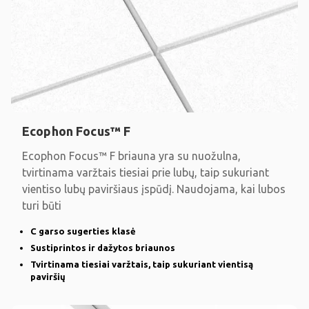
Ecophon Focus™ F
Ecophon Focus™ F briauna yra su nuožulna,
tvirtinama varžtais tiesiai prie lubų, taip sukuriant
vientiso lubų paviršiaus įspūdį. Naudojama, kai lubos
turi būti
C garso sugerties klasė
Sustiprintos ir dažytos briaunos
Tvirtinama tiesiai varžtais, taip sukuriant vientisą
paviršių