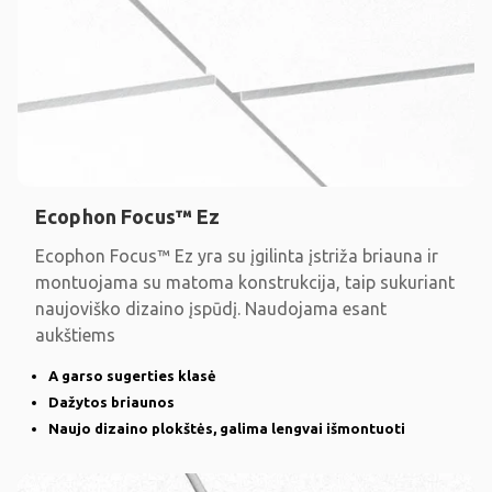
Ecophon Focus™ Ez
Ecophon Focus™ Ez yra su įgilinta įstriža briauna ir
montuojama su matoma konstrukcija, taip sukuriant
naujoviško dizaino įspūdį. Naudojama esant
aukštiems
A garso sugerties klasė
Dažytos briaunos
Naujo dizaino plokštės, galima lengvai išmontuoti