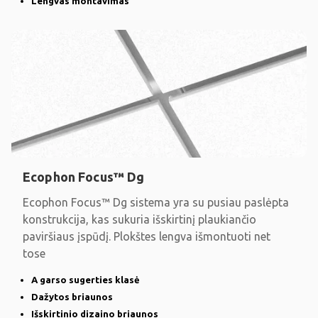
Lengvas montavimas
Ecophon Focus™ Dg
Ecophon Focus™ Dg sistema yra su pusiau paslėpta
konstrukcija, kas sukuria išskirtinį plaukiančio
paviršiaus įspūdį. Plokštes lengva išmontuoti net
tose
A garso sugerties klasė
Dažytos briaunos
Išskirtinio dizaino briaunos