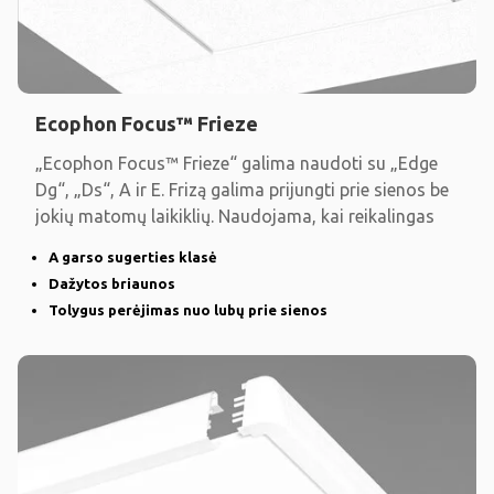
Ecophon Focus™ Frieze
„Ecophon Focus™ Frieze“ galima naudoti su „Edge
Dg“, „Ds“, A ir E. Frizą galima prijungti prie sienos be
jokių matomų laikiklių. Naudojama, kai reikalingas
A garso sugerties klasė
Dažytos briaunos
Tolygus perėjimas nuo lubų prie sienos