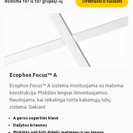
Rodoma 107 iš 107 grupės/-ių
Filtruoti ir rūšiuoti
Ecophon Focus™ A
Ecophon Focus™ A sistema montuojama su matoma
konstrukcija. Plokštės lengvai išmontuojamos.
Naudojama, kai reikalinga tvirta kabamųjų lubų
sistema. Siekiant
A garso sugerties klasė
Dažytos briaunos
Plokštės gali būti didelių matmenų ir jas lengva