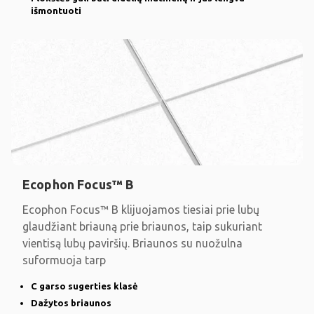
išmontuoti
Ecophon Focus™ B
Ecophon Focus™ B klijuojamos tiesiai prie lubų
glaudžiant briauną prie briaunos, taip sukuriant
vientisą lubų paviršių. Briaunos su nuožulna
suformuoja tarp
C garso sugerties klasė
Dažytos briaunos