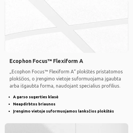
Ecophon Focus™ Flexiform A
„Ecophon Focus™ Flexiform A“ plokštės pristatomos
plokščios, o įrengimo vietoje suformuojama įgaubta
arba išgaubta forma, naudojant specialius profilius.
A garso sugerties klasė
Neapdirbtos briaunos
Įrengimo vietoje suformuojamos lanksčios plokštės