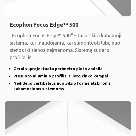
Ecophon Focus Edge™ 500
„Ecophon Focus Edge™ 500“ – tai atskira kabamoji
sistema, kuri naudojama, kai sumontuoti lubų nuo
sienos iki sienos neįmanoma. Sistemą sudaro
profiliai ir
Gerai suprojektuota perimetro ploto apdaila
Presuoto aliuminio profilis ir lieto cinko kampai
Nedidelio vertikalaus nuolydžio forma atskiroms
kabamosioms sistemoms