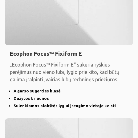
Ecophon Focus™ Fixiform E
„Ecophon Focus™ Fixiform E“ sukuria ryškius
perėjimus nuo vieno lubų lygio prie kito, kad būtų
galima įtalpinti įvairias lubų techninės priežiūros
A garso sugerties klasė
Dažytos briaunos
Sulenkiamos plokštės lygiui įrengimo vietoje keisti