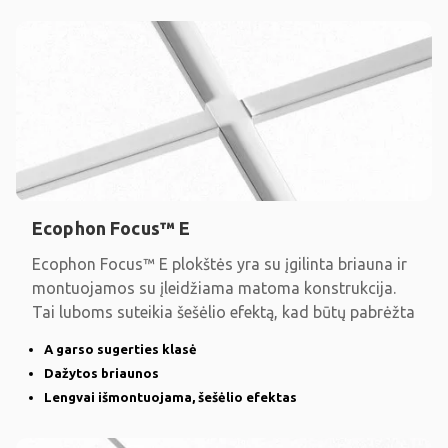
Ecophon Focus™ E
Ecophon Focus™ E plokštės yra su įgilinta briauna ir
montuojamos su įleidžiama matoma konstrukcija.
Tai luboms suteikia šešėlio efektą, kad būtų pabrėžta
A garso sugerties klasė
Dažytos briaunos
Lengvai išmontuojama, šešėlio efektas