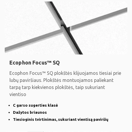
Ecophon Focus™ SQ
Ecophon Focus™ SQ plokštės klijuojamos tiesiai prie
lubų paviršiaus. Plokštės montuojamos paliekant
tarpą tarp kiekvienos plokštės, taip sukuriant
vientiso
C garso sugerties klasė
Dažytos briaunos
Tiesioginis tvirtinimas, sukuriant vientisą paviršių