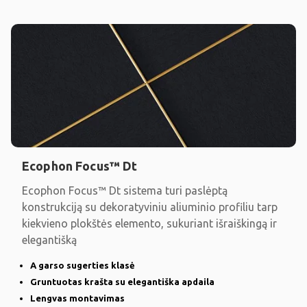
Ecophon Focus™ Dt
Ecophon Focus™ Dt sistema turi paslėptą
konstrukciją su dekoratyviniu aliuminio profiliu tarp
kiekvieno plokštės elemento, sukuriant išraiškingą ir
elegantišką
A garso sugerties klasė
Gruntuotas krašta su elegantiška apdaila
Lengvas montavimas