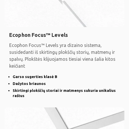
Ecophon Focus™ Levels
Ecophon Focus™ Levels yra dizaino sistema,
susidedanti iš skirtingų plokščių storių, matmenų ir
spalvų. Plokštės klijuojamos tiesiai viena šalia kitos
keičiant
Garso sugerties klasė B
Dažytos briaunos
Skirtingi plokščių storiai ir matmenys sukuria unikalius
raštus