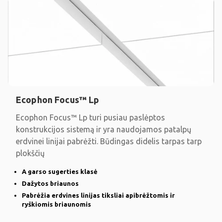
Ecophon Focus™ Lp
Ecophon Focus™ Lp turi pusiau paslėptos
konstrukcijos sistemą ir yra naudojamos patalpų
erdvinei linijai pabrėžti. Būdingas didelis tarpas tarp
plokščių
A garso sugerties klasė
Dažytos briaunos
Pabrėžia erdvines linijas tiksliai apibrėžtomis ir
ryškiomis briaunomis