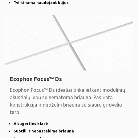
Tvirtinama naudojant klijus
Ecophon Focus™ Ds
Ecophon Focus™ Ds idealiai tinka ieškant modulinių
akustinių lubų su nematoma briauna. Paslėpta
konstrukcija ir nuožulni briauna su siauru grioveliu
tarp
A sugerties klasė
Subtili ir nepastebima briauna