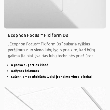
Ecophon Focus™ Fixiform Ds
„Ecophon Focus™ Fixiform Ds“ sukuria ryškius
perėjimus nuo vieno lubų lygio prie kito, kad būtų
galima įtalpinti įvairias lubų techninės priežiūros
A garso sugerties klasė
Dažytos briaunos
Sulenkiamos plokštės lygiui įrengimo vietoje keisti